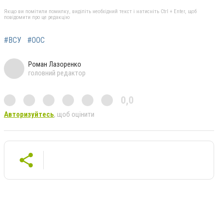
Якщо ви помітили помилку, виділіть необхідний текст і натисніть Ctrl + Enter, щоб
повідомити про це редакцію
#ВСУ
#ООС
Роман Лазоренко
головний редактор
0,0
Авторизуйтесь
, щоб оцінити