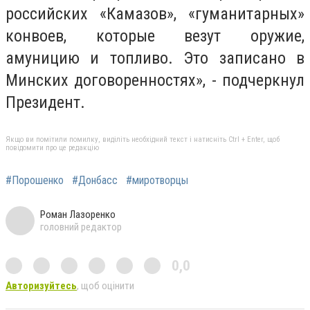
российских «Камазов», «гуманитарных»
конвоев, которые везут оружие,
амуницию и топливо. Это записано в
Минских договоренностях», - подчеркнул
Президент.
Якщо ви помітили помилку, виділіть необхідний текст і натисніть Ctrl + Enter, щоб
повідомити про це редакцію
#Порошенко
#Донбасс
#миротворцы
Роман Лазоренко
головний редактор
0,0
Авторизуйтесь
, щоб оцінити