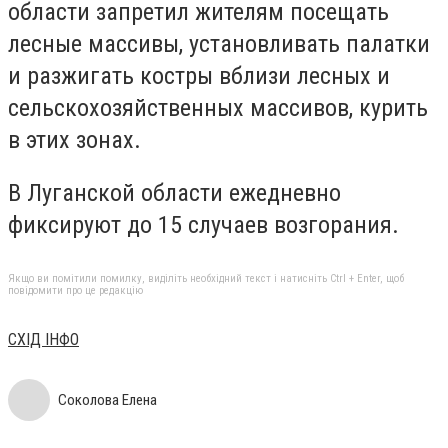
области запретил жителям посещать
лесные массивы, установливать палатки
и разжигать костры вблизи лесных и
сельскохозяйственных массивов, курить
в этих зонах.
В Луганской области ежедневно
фиксируют до 15 случаев возгорания.
Якщо ви помітили помилку, виділіть необхідний текст і натисніть Ctrl + Enter, щоб
повідомити про це редакцію
СХІД ІНФО
Соколова Елена