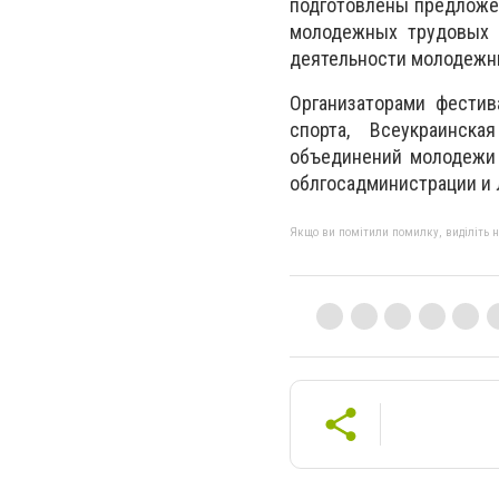
подготовлены предложен
молодежных трудовых 
деятельности молодежн
Организаторами фести
спорта, Всеукраинск
объединений молодежи 
облгосадминистрации и 
Якщо ви помітили помилку, виділіть нео