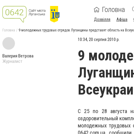
Головна
Дозвілля
Афіша
Головна
9 молодежных трудовых отрядов Луганщины представят область на Всеу
10:34, 20 серпня 2010 р.
9 молод
Валерия Ветрова
Журналист
Луганщин
Всеукраи
С 25 по 28 августа н
оздоровительный компле
молодежных трудовых о
0642.com.ua сообщили