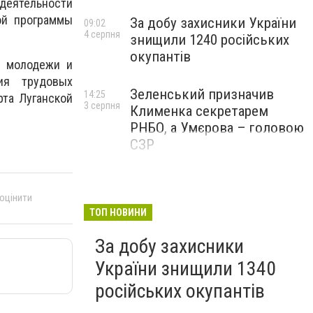
 деятельности
ой программы
За добу захисники України
09:02
4 серпня
знищили 1240 російських
окупантів
, молодежи и
ия трудовых
Зеленський призначив
14:25
та Луганской
3 серпня
Клименка секретарем
РНБО, а Умєрова – головою
СЗР
 оцінити
ТОП НОВИНИ
За добу захисники
України знищили 1340
російських окупантів