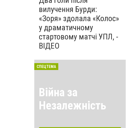
Два голи після
вилучення Бурди:
«Зоря» здолала «Колос»
у драматичному
стартовому матчі УПЛ, -
ВІДЕО
СПЕЦТЕМА
Війна за
Незалежність