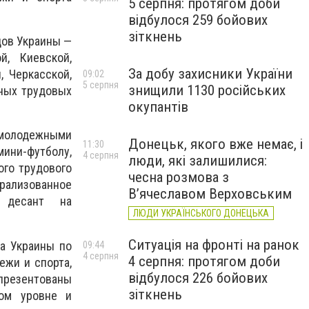
5 серпня: протягом доби
відбулося 259 бойових
зіткнень
дов Украины —
й, Киевской,
За добу захисники України
, Черкасской,
09:02
5 серпня
знищили 1130 російських
жных трудовых
окупантів
молодежными
Донецьк, якого вже немає, і
11:30
мини-футболу,
4 серпня
люди, які залишилися:
ого трудового
чесна розмова з
рализованное
В’ячеславом Верховським
 десант на
ЛЮДИ УКРАЇНСЬКОГО ДОНЕЦЬКА
Ситуація на фронті на ранок
а Украины по
09:44
4 серпня
4 серпня: протягом доби
ежи и спорта,
відбулося 226 бойових
презентованы
зіткнень
ном уровне и