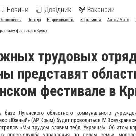
Новини
Довідник
Вакансии
Оголошення
Погода
Недвижимость
Карта міста
Авто / Мото
краинском фестивале в Крыму
ежных трудовых отря
ы представят област
нском фестивале в К
а базе Луганского областного коммунального учрежде
кс «Южный» (АР Крым) будет проводиться IV Всеукраинс
трядов «Мы трудом славим тебя, Украина!». Об этом ко
 в пресс-служба управления по делам семьи, молод