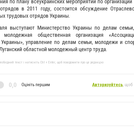
ия по плану всеукраинских мероприятий по организации
отрядов в 2011 году, состоится обсуждение Отраслев
ых трудовых отрядов Украины.
валя выступают Министерство Украины по делам семьи
ая молодежная общественная организация «Ассоциац
Украины», управление по делам семьи, молодежи и спор
Луганский областной молодежный центр труда.
бхідний текст і натисніть Ctrl + Enter, щоб повідомити про це редакцію
0,0
Оцініть першим
Авторизуйтесь
, щоб