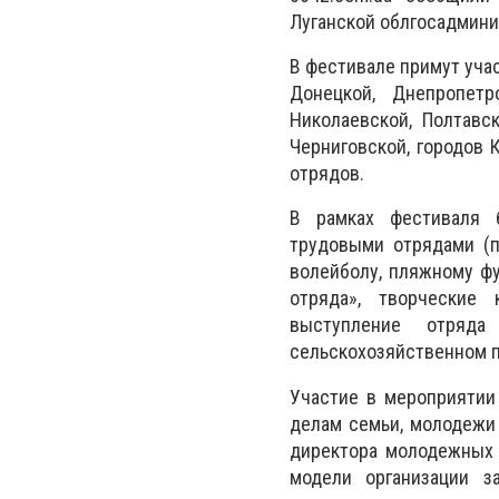
Луганской облгосадмини
В фестивале примут уча
Донецкой, Днепропетр
Николаевской, Полтавск
Черниговской, городов 
отрядов.
В рамках фестиваля 
трудовыми отрядами (пе
волейболу, пляжному фу
отряда», творческие 
выступление отряда
сельскохозяйственном 
Участие в мероприятии
делам семьи, молодежи 
директора молодежных 
модели организации з