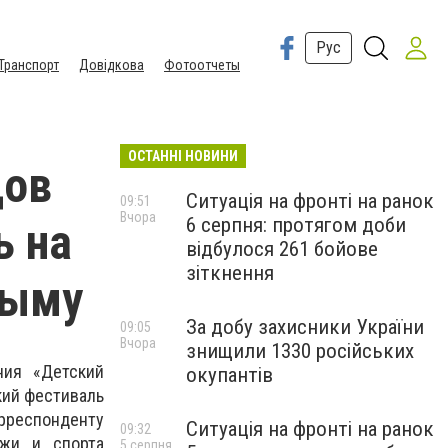
Рус
Транспорт
Довідкова
Фотоотчеты
ОСТАННІ НОВИНИ
дов
Ситуація на фронті на ранок
09:51
Вчора
6 серпня: протягом доби
ь на
відбулося 261 бойове
зіткнення
рыму
За добу захисники України
09:05
Вчора
знищили 1330 російських
ния «Детский
окупантів
кий фестиваль
рреспонденту
Ситуація на фронті на ранок
09:32
ежи и спорта
5 серпня