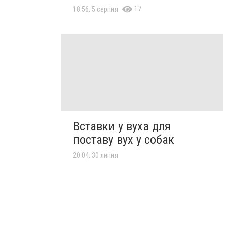
17
18:56, 5 серпня
Вставки у вуха для
поставу вух у собак
20:04, 30 липня