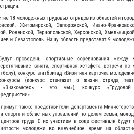
страции.
стие 18 молодежных трудовых отрядов из областей и горо
овской, Житомирской, Запорожской, Ивано-Франковско
ой, Ровенской, Тернопольской, Херсонской, Хмельницкой
Киев и Севастополь. Нашу область представят 9 молоде
будут проведены спортивные соревнования между 
ретягивание каната, спортивная эстафета, встречи по 
тболу), конкурс агитбригад «Визитная карточка молодежн
конкурсы (конкурс стенгазет о жизни отряда, теат
 «Знакомьтесь - это мы»), конкурс «Трудовой
предприятии».
 примут также представители департамента Министерств
и спорта и областных управлений по делам семьи, молод
центров труда. С их участием в ходе фестиваля будут 
анятости молодежи во внеучебное время на област