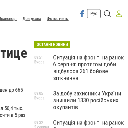
Рус
Транспорт
Довідкова
Фотоотчеты
ОСТАННІ НОВИНИ
отице
Ситуація на фронті на ранок
09:51
Вчора
6 серпня: протягом доби
відбулося 261 бойове
зіткнення
шен до 665
За добу захисники України
09:05
Вчора
знищили 1330 російських
окупантів
л 50,4 тыс.
очти в 5 раз
Ситуація на фронті на ранок
09:32
5 серпня