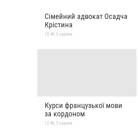
Сімейний адвокат Осадча
Крістина
10:49, 5 серпня
Курси французької мови
за кордоном
12:40, 3 серпня