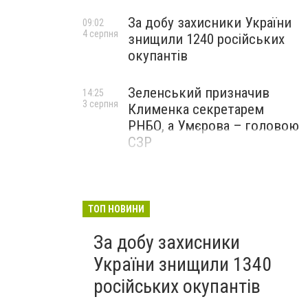
За добу захисники України
09:02
4 серпня
знищили 1240 російських
окупантів
Зеленський призначив
14:25
3 серпня
Клименка секретарем
РНБО, а Умєрова – головою
СЗР
ТОП НОВИНИ
За добу захисники
України знищили 1340
російських окупантів