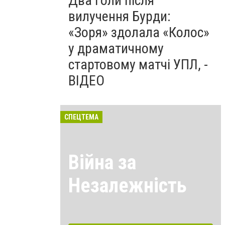
Два голи після
вилучення Бурди:
«Зоря» здолала «Колос»
у драматичному
стартовому матчі УПЛ, -
ВІДЕО
СПЕЦТЕМА
Війна за
Незалежність