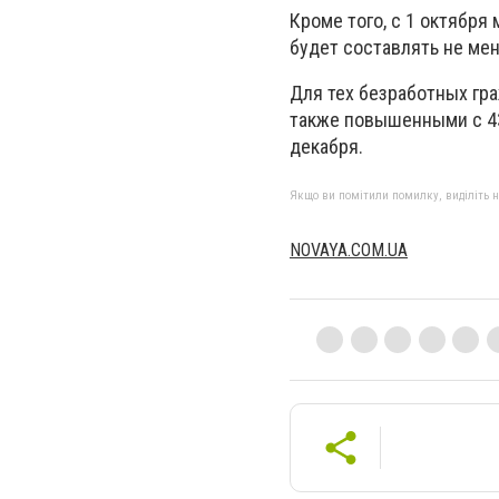
Кроме того, с 1 октябр
будет составлять не мене
Для тех безработных гра
также повышенными с 430 
декабря.
Якщо ви помітили помилку, виділіть нео
NOVAYA.COM.UA