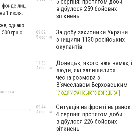
5 серпня: протягом доби
в фонде лиц
відбулося 259 бойових
на 1 июля.
зіткнень
же, однако
За добу захисники України
 500 грн с 1
09:02
5 серпня
знищили 1130 російських
окупантів
Донецьк, якого вже немає, і
11:30
4 серпня
люди, які залишилися:
чесна розмова з
В’ячеславом Верховським
 оцінити
ЛЮДИ УКРАЇНСЬКОГО ДОНЕЦЬКА
Ситуація на фронті на ранок
09:44
4 серпня
4 серпня: протягом доби
відбулося 226 бойових
зіткнень