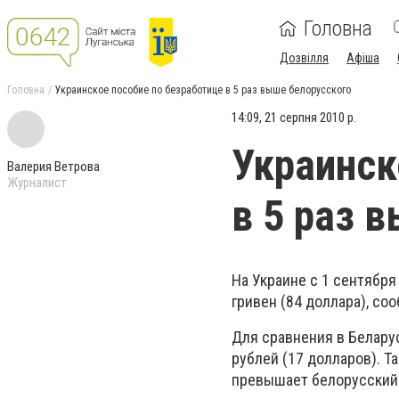
Головна
Дозвілля
Афіша
Головна
Украинское пособие по безработице в 5 раз выше белорусского
14:09, 21 серпня 2010 р.
Украинск
Валерия Ветрова
Журналист
в 5 раз 
На Украине с 1 сентябр
гривен (84 доллара), со
Для сравнения в Беларус
рублей (17 долларов). Т
превышает белорусский