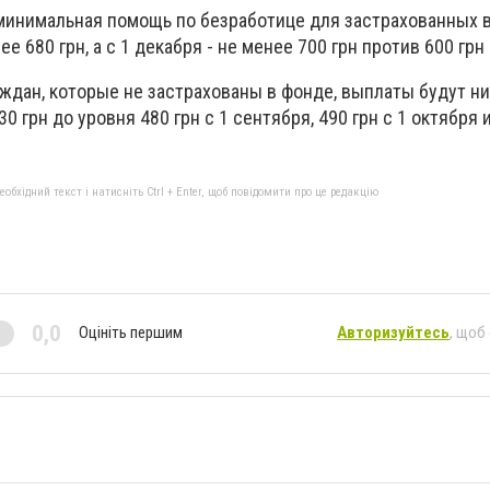
я минимальная помощь по безработице для застрахованных 
е 680 грн, а с 1 декабря - не менее 700 грн против 600 грн 
ждан, которые не застрахованы в фонде, выплаты будут ни
грн до уровня 480 грн с 1 сентября, 490 грн с 1 октября и
бхідний текст і натисніть Ctrl + Enter, щоб повідомити про це редакцію
0,0
Оцініть першим
Авторизуйтесь
, щоб