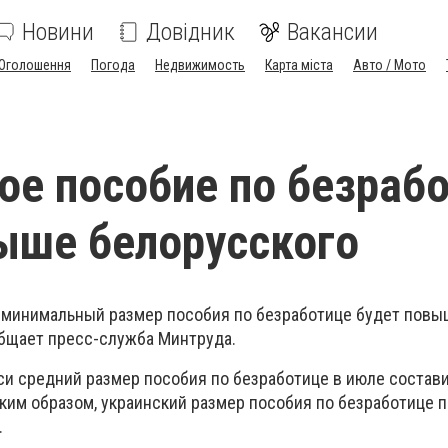
Новини
Довідник
Вакансии
Оголошення
Погода
Недвижимость
Карта міста
Авто / Мото
ое пособие по безраб
выше белорусского
я минимальный размер пособия по безработице будет повы
общает пресс-служба Минтруда.
и средний размер пособия по безработице в июле состави
аким образом, украинский размер пособия по безработице п
.