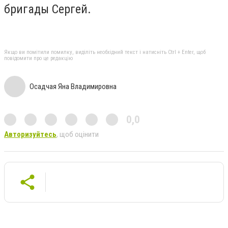
бригады Сергей.
Якщо ви помітили помилку, виділіть необхідний текст і натисніть Ctrl + Enter, щоб
повідомити про це редакцію
Осадчая Яна Владимировна
0,0
Авторизуйтесь
, щоб оцінити