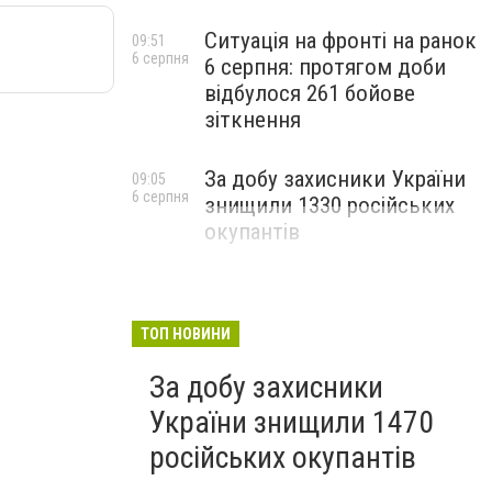
Ситуація на фронті на ранок
09:51
6 серпня
6 серпня: протягом доби
відбулося 261 бойове
зіткнення
За добу захисники України
09:05
6 серпня
знищили 1330 російських
окупантів
ТОП НОВИНИ
За добу захисники
України знищили 1470
російських окупантів