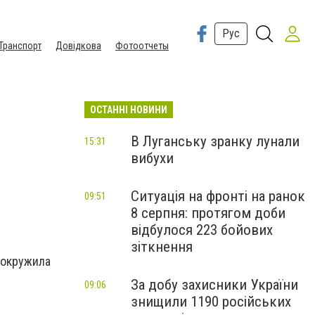
Рус
Транспорт
Довідкова
Фотоотчеты
ОСТАННІ НОВИНИ
В Луганську зранку лунали
15:31
вибухи
Ситуація на фронті на ранок
09:51
8 серпня: протягом доби
відбулося 223 бойових
зіткнення
 окружила
За добу захисники України
09:06
знищили 1190 російських