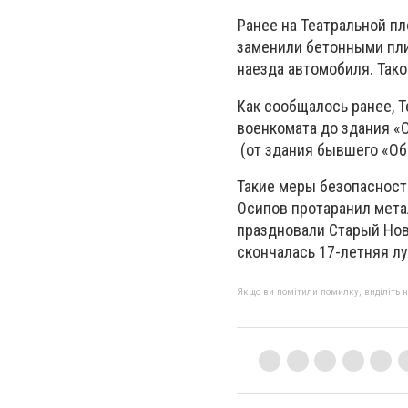
Ранее на Театральной п
заменили бетонными пли
наезда автомобиля. Так
Как сообщалось ранее, 
военкомата до здания «О
(от здания бывшего «Обк
Такие меры безопасност
Осипов протаранил мета
праздновали Старый Новы
скончалась 17-летняя лу
Якщо ви помітили помилку, виділіть нео