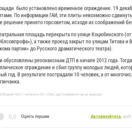
лощади было установлено временное ограждение. 19 декаб
тами. По информации ГАИ, эти плиты невозможно сдвинуть
ое решение принято горсоветом, исходя из соображений бе
Театральная площадь перекрыта по улице Коцюбинского (от
блсовпрофа»), а также проезд закрыт по улицам Титова и 
ома партии» до Русского драматического театра).
и обусловлены резонансным ДТП в начале 2012 года. Тогда
ллическое ограждение и сбил группу молодых людей, кот
й год. В результате пострадали 10 человек, а от многочи
ганчанка.
бхідний текст і натисніть Ctrl + Enter, щоб повідомити про це редакцію
0,0
Оцініть першим
Авторизуйтесь
, щоб