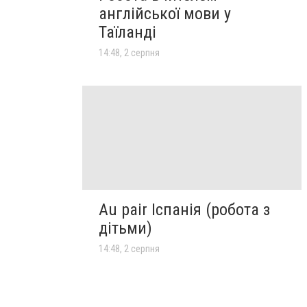
англійської мови у
Таїланді
14:48, 2 серпня
Au pair Іспанія (робота з
дітьми)
14:48, 2 серпня