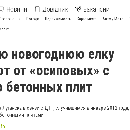
Новини
Довідник
Вакансии
Оголошення
Погода
Недвижимость
Карта міста
Авто / Мото
х плит
ю новогоднюю елку
 от «осиповых» с
 бетонных плит
 Луганска в связи с ДТП, случившимся в январе 2012 года,
 бетонными плитами.
nfo
.