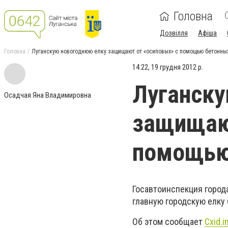
Головна
Дозвілля
Афіша
Головна
Луганскую новогоднюю елку защищают от «осиповых» с помощью бетонны
14:22, 19 грудня 2012 р.
Луганску
Осадчая Яна Владимировна
защищают
помощью
Госавтоинспекция города
главную городскую елку
Об этом сообщает
Cxid.i