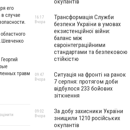
окупантів
ря его
 в случае
Трансформація Служби
16:17
зопасности.
Вчора
безпеки України в умовах
екзистенційної війни:
 областного
баланс між
В.Шевченко
євроінтеграційними
стандартами та безпековою
стійкістю
 Георгий
орые
сленных травм
Ситуація на фронті на ранок
09:47
Вчора
7 серпня: протягом доби
відбулося 233 бойових
зіткнення
За добу захисники України
09:02
 оцінити
Вчора
знищили 1210 російських
окупантів