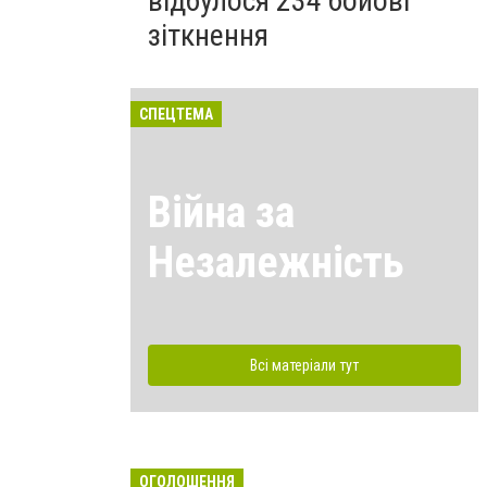
відбулося 234 бойові
зіткнення
СПЕЦТЕМА
Війна за
Незалежність
Всі матеріали тут
ОГОЛОШЕННЯ