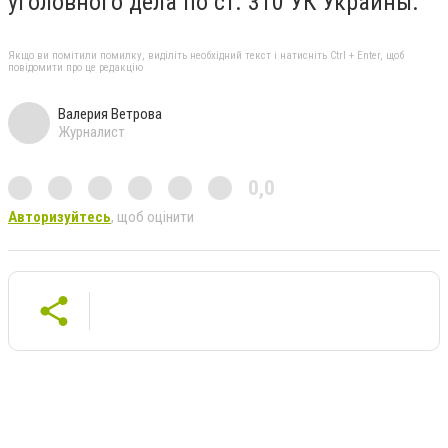
уголовного дела по ст. 310 УК Украины.
Якщо ви помітили помилку, виділіть необхідний текст і натисніть Ctrl + Enter, щоб
повідомити про це редакцію
Валерия Ветрова
Журналист
0,0
Авторизуйтесь
, щоб оцінити