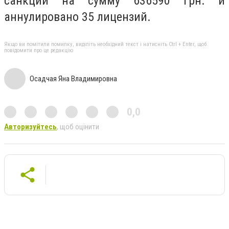
санкций на сумму 636590 грн. и
аннулировано 35 лицензий.
Якщо ви помітили помилку, виділіть необхідний текст і натисніть Ctrl + Enter, щоб
повідомити про це редакцію
Осадчая Яна Владимировна
0,0
Авторизуйтесь
, щоб оцінити