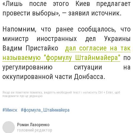
«
Лишь после этого Киев предлагает
провести выборы», — заявил источник.
Напомним, что ранее сообщалось, что
министр иностранных дел Украины
Вадим Пристайко
дал согласие на так
называемую "формулу Штайнмайера"
по
урегулированию ситуации на
оккупированной части Донбасса.
Якщо ви помітили помилку, виділіть необхідний текст і натисніть Ctrl + Enter, щоб
повідомити про це редакцію
#Минск
#формула_Штайнмайера
Роман Лазоренко
головний редактор