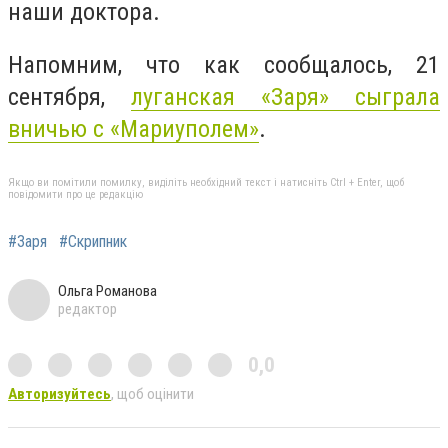
наши доктора.
Напомним, что как сообщалось, 21
сентября,
луганская «Заря» сыграла
вничью с «Мариуполем»
.
Якщо ви помітили помилку, виділіть необхідний текст і натисніть Ctrl + Enter, щоб
повідомити про це редакцію
#Заря
#Скрипник
Ольга Романова
редактор
0,0
Авторизуйтесь
, щоб оцінити