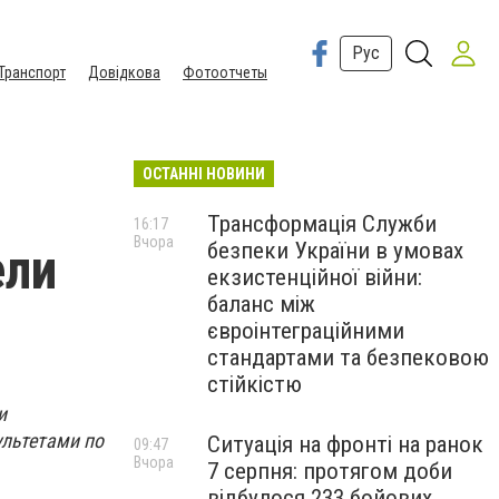
Рус
Транспорт
Довідкова
Фотоотчеты
ОСТАННІ НОВИНИ
Трансформація Служби
16:17
Вчора
безпеки України в умовах
ели
екзистенційної війни:
баланс між
євроінтеграційними
стандартами та безпековою
стійкістю
и
льтетами по
Ситуація на фронті на ранок
09:47
Вчора
7 серпня: протягом доби
відбулося 233 бойових