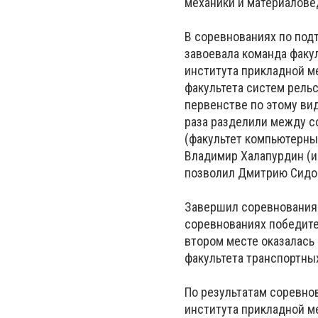
механики и материалове
В соревнованиях по под
завоевала команда факул
института прикладной ме
факультета систем рель
первенстве по этому вид
раза разделили между с
(факультет компьютерных
Владимир Халапурдин (ин
позволил Дмитрию Сидоро
Завершил соревнования 
соревнованиях победите
втором месте оказалась 
факультета транспортных
По результатам соревно
института прикладной м