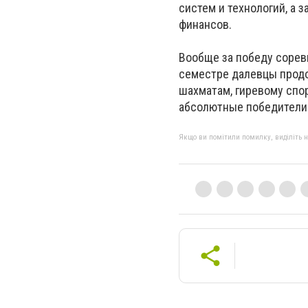
систем и технологий, а 
финансов.
Вообще за победу сорев
семестре далевцы продо
шахматам, гиревому спор
абсолютные победители 
Якщо ви помітили помилку, виділіть нео