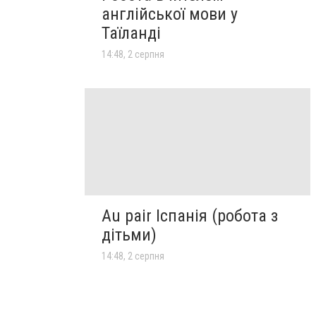
англійської мови у
Таїланді
14:48, 2 серпня
Au pair Іспанія (робота з
дітьми)
14:48, 2 серпня