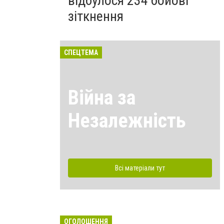
відбулося 234 бойові
зіткнення
СПЕЦТЕМА
Війна за
Незалежність
Всі матеріали тут
ОГОЛОШЕННЯ