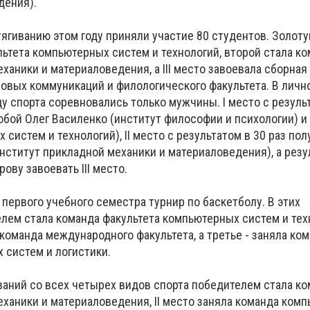
дения).
тягиванию этом году приняли участие 80 студентов. Золот
ьтета компьютерных систем и технологий, второй стала к
ханики и материаловедения, а III место завоевала сборная
совых коммуникаций и филологического факультета. В личн
у спорта соревновались только мужчины. I место с резуль
обой Олег Василенко (институт философии и психологии) и
 систем и технологий), II место с результатом в 30 раз пол
ститут прикладной механики и материаловедения), а резул
ву завоевать III место.
первого учебного семестра турнир по баскетболу. В этих
лем стала команда факультета компьютерных систем и техн
команда международного факультета, а третье - заняла ко
 систем и логистики.
ваний со всех четырех видов спорта победителем стала к
еханики и материаловедения, II место заняла команда ком