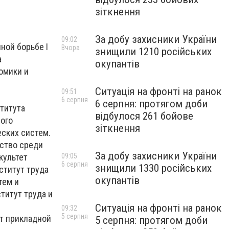
зіткнення
За добу захисники України
09:02
ной борьбе I
Вчора
знищили 1210 російських
а
окупантів
омики и
Ситуація на фронті на ранок
09:51
6 серпня
6 серпня: протягом доби
ститута
відбулося 261 бойове
ного
зіткнення
еских систем.
ство среди
За добу захисники України
культет
09:05
6 серпня
знищили 1330 російських
ститут труда
окупантів
тем и
титут труда и
Ситуація на фронті на ранок
09:32
5 серпня
ут прикладной
5 серпня: протягом доби