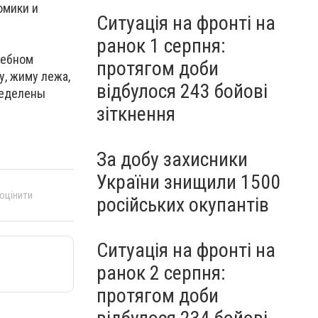
омики и
Ситуація на фронті на
ранок 1 серпня:
чебном
протягом доби
, жиму лежа,
відбулося 243 бойові
ределены
зіткнення
За добу захисники
України знищили 1500
 оцінити
російських окупантів
Ситуація на фронті на
ранок 2 серпня:
протягом доби