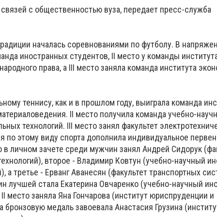
 связей с общественностью вуза, передает пресс-служба
традиции началась соревнованиями по футболу. В напряжен
анда иностранных студентов, II место у команды институт
родного права, а III место заняла команда института экон
ному теннису, как и в прошлом году, выиграла команда ин
атериаловедения. II место получила команда учебно-науч
льных технологий. III место занял факультет электротехнич
 по этому виду спорта дополнила индивидуальное первен
о в личном зачете среди мужчин занял Андрей Сидорук (фа
ехнологий), второе - Владимир Ковтун (учебно-научный ин
), а третье - Ерванг Аванесян (факультет транспортных сис
ин лучшей стала Екатерина Овчаренко (учебно-научный инс
 II место заняла Яна Гончарова (институт юриспруденции и
 а бронзовую медаль завоевала Анастасия Грузина (инстит