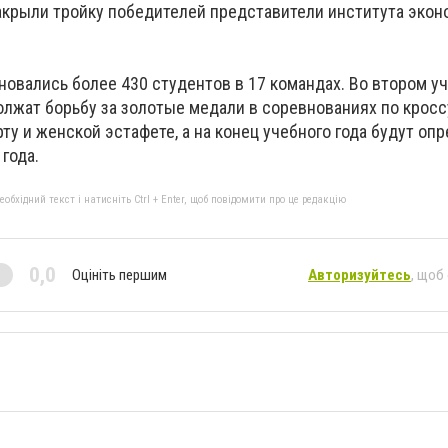
закрыли тройку победителей представители института экон
новались более 430 студентов в 17 командах. Во втором у
лжат борьбу за золотые медали в соревнованиях по кроссу
ту и женской эстафете, а на конец учебного года будут оп
года.
бхідний текст і натисніть Ctrl + Enter, щоб повідомити про це редакцію
0,0
Оцініть першим
Авторизуйтесь
, щоб