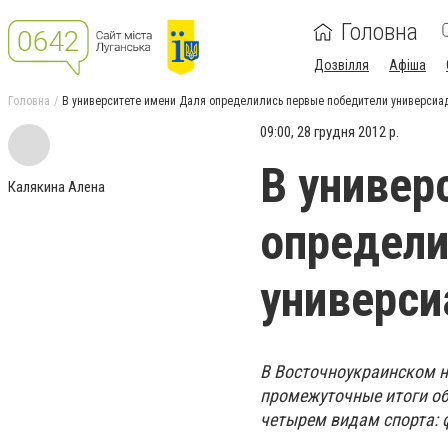
Головна
Дозвілля
Афіша
Головна
В университете имени Даля определились первые победители универсиа
09:00, 28 грудня 2012 р.
В универ
Калякина Алена
определи
универс
В Восточноукраинском 
промежуточные итоги об
четырем видам спорта: ф