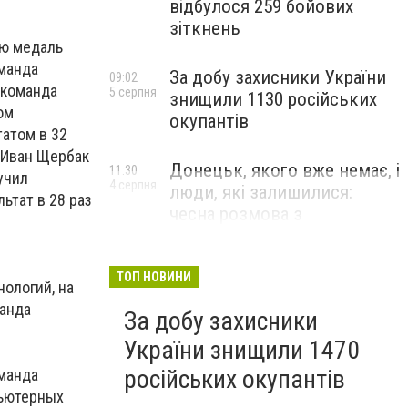
відбулося 259 бойових
зіткнень
ую медаль
оманда
За добу захисники України
09:02
 команда
5 серпня
знищили 1130 російських
ом
окупантів
татом в 32
 Иван Щербак
Донецьк, якого вже немає, і
11:30
учил
4 серпня
люди, які залишилися:
ьтат в 28 раз
чесна розмова з
В’ячеславом Верховським
ЛЮДИ УКРАЇНСЬКОГО ДОНЕЦЬКА
ТОП НОВИНИ
ологий, на
манда
За добу захисники
України знищили 1470
російських окупантів
оманда
пьютерных