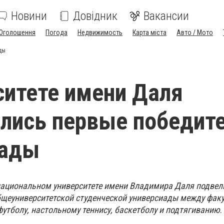
Новини
Довідник
Вакансии
Оголошення
Погода
Недвижимость
Карта міста
Авто / Мото
ды
ситете имени Даля
лись первые победит
иады
национальном университете имени Владимира Даля подвел
щеуниверситетской студенческой универсиады между факу
утболу, настольному теннису, баскетболу и подтягиванию
.