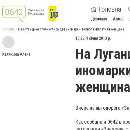
Головна
Дозвілля
Афіша
Головна
На Луганщине столкнулись две иномарки. Погибла 40-летняя женщина
13:27, 9 січня 2013 р.
На Луган
Калякина Алена
иномарки
женщин
Вчера на автодороге «З
Как сообщили 0642 в пре
автодороги «Знаменка – 