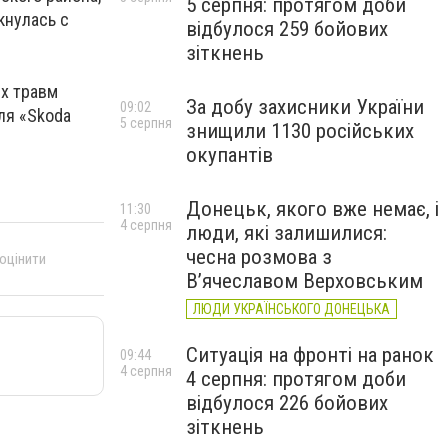
5 серпня: протягом доби
кнулась с
відбулося 259 бойових
зіткнень
ых травм
За добу захисники України
09:02
ля «Skoda
5 серпня
знищили 1130 російських
окупантів
Донецьк, якого вже немає, і
11:30
4 серпня
люди, які залишилися:
чесна розмова з
 оцінити
В’ячеславом Верховським
ЛЮДИ УКРАЇНСЬКОГО ДОНЕЦЬКА
Ситуація на фронті на ранок
09:44
4 серпня
4 серпня: протягом доби
відбулося 226 бойових
зіткнень