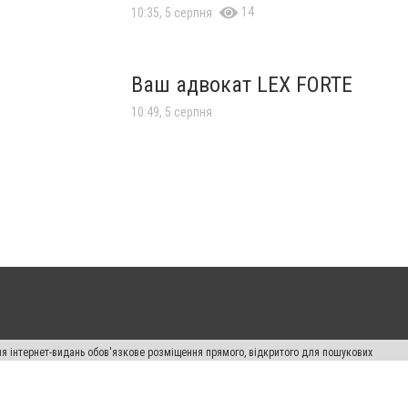
14
10:35, 5 серпня
Ваш адвокат LEX FORTE
10:49, 5 серпня
Для інтернет-видань обов'язкове розміщення прямого, відкритого для пошукових
лама" публікуються на правах реклами.