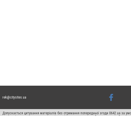
rek@citysites.ua
Допускається цитування матеріалів без отримання попередньої згоди 0642.ua за умо
систем гіперпосилання на цитовані статті не нижче другого абзацу в тексті або в я
Матеріали з плашками "Новини компаній", "Промо", "Партнерський матеріал", "Партнер