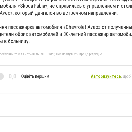
мобиля «Skoda Fabia», не справилась с управлением и стол
Aveo», который двигался во встречном направлении.
няя пассажирка автомобиля «Chevrolet Aveo» от полученн
одители обоих автомобилей и 30-летний пассажир автомоби
ы в больницу.
бхідний текст і натисніть Ctrl + Enter, щоб повідомити про це редакцію
0,0
Оцініть першим
Авторизуйтесь
, щоб