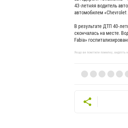
43-летняя водитель авто
автомобилем «Chevrolet 
В результате ДТП 40-лет
скончалась на месте. В
Fabia» госпитализирован
Якщо ви помітили помилку, виділіть нео