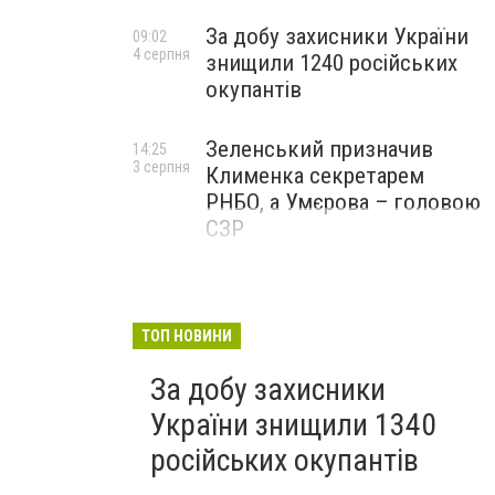
За добу захисники України
09:02
4 серпня
знищили 1240 російських
окупантів
Зеленський призначив
14:25
3 серпня
Клименка секретарем
РНБО, а Умєрова – головою
СЗР
ТОП НОВИНИ
За добу захисники
України знищили 1340
російських окупантів