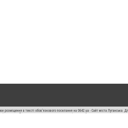
ви розміщення в тексті обов'язкового посилання на 0642.ua - Сайт міста Луганська. 
кості джерела. Порушення виняткових прав переслідується Законом.
ський спецпроєкт", "Політичні новини", "Пресреліз", "PR", "Офіційно", "Політична рек