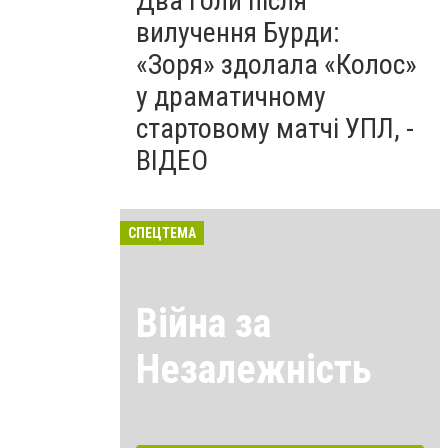
Два голи після
вилучення Бурди:
«Зоря» здолала «Колос»
у драматичному
стартовому матчі УПЛ, -
ВІДЕО
СПЕЦТЕМА
Війна за
Незалежність