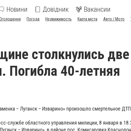
Новини
Довідник
Вакансии
Оголошення
Погода
Недвижимость
Карта міста
Авто / Мото
щине столкнулись две
. Погибла 40-летняя
а
наменка – Луганск – Изварино» произошло смертельное ДТП
сс-службе областного управления милиции, 8 января в 18.
Луганск – Изварино», в районе пос. Комисаровка Краснодон