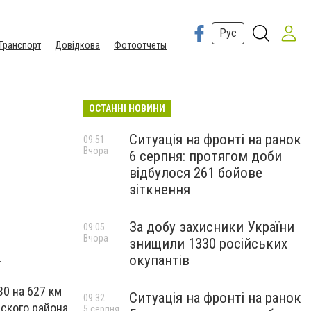
Рус
Транспорт
Довідкова
Фотоотчеты
ОСТАННІ НОВИНИ
Ситуація на фронті на ранок
09:51
Вчора
6 серпня: протягом доби
відбулося 261 бойове
зіткнення
За добу захисники України
09:05
Вчора
знищили 1330 російських
.
окупантів
30 на 627 км
Ситуація на фронті на ранок
09:32
ского района,
5 серпня