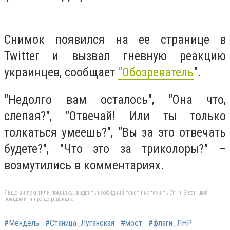
Снимок появился на ее странице в
Twitter и вызвал гневную реакцию
украинцев, сообщает
"Обозреватель
".
"Недолго вам осталось", "Она что,
слепая?", "Отвечай! Или ты только
толкаться умеешь?", "Вы за это отвечать
будете?", "Что это за триколоры?" –
возмутились в комментариях.
Якщо ви помітили помилку, виділіть необхідний текст і натисніть Ctrl + Enter, щоб
повідомити про це редакцію
#Мендель
#Станица_Луганская
#мост
#флаги_ЛНР