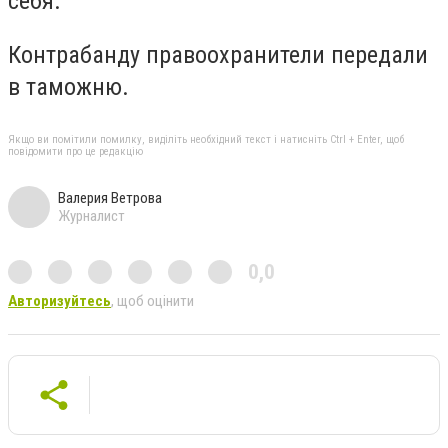
себя.
Контрабанду правоохранители передали
в таможню.
Якщо ви помітили помилку, виділіть необхідний текст і натисніть Ctrl + Enter, щоб
повідомити про це редакцію
Валерия Ветрова
Журналист
0,0
Авторизуйтесь
, щоб оцінити