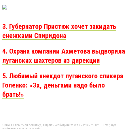
3.
Губернатор Пристюк хочет закидать
снежками Спиридона
4.
Охрана компании Ахметова выдворила
луганских шахтеров из дирекции
5.
Любимый анекдот луганского спикера
Голенко: «Эх, деньгами надо было
брать!»
Якщо ви помітили помилку, виділіть необхідний текст і натисніть Ctrl + Enter, щоб
повідомити про це редакцію