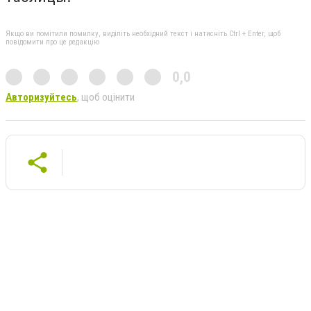
Якщо ви помітили помилку, виділіть необхідний текст і натисніть Ctrl + Enter, щоб
повідомити про це редакцію
0,0
Авторизуйтесь
, щоб оцінити