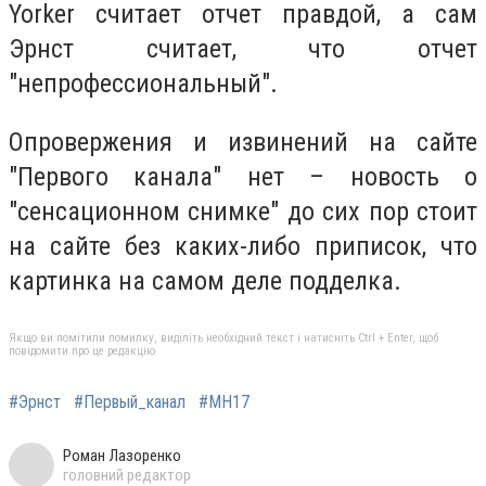
Yorker считает отчет правдой, а сам
Эрнст считает, что отчет
"непрофессиональный".
Опровержения и извинений на сайте
"Первого канала" нет – новость о
"сенсационном снимке" до сих пор стоит
на сайте без каких-либо приписок, что
картинка на самом деле подделка.
Якщо ви помітили помилку, виділіть необхідний текст і натисніть Ctrl + Enter, щоб
повідомити про це редакцію
#Эрнст
#Первый_канал
#MH17
Роман Лазоренко
головний редактор