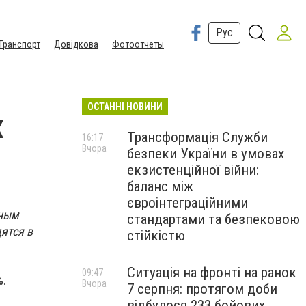
Рус
Транспорт
Довідкова
Фотоотчеты
ОСТАННІ НОВИНИ
х
Трансформація Служби
16:17
Вчора
безпеки України в умовах
екзистенційної війни:
баланс між
євроінтеграційними
нным
стандартами та безпековою
ятся в
стійкістю
Ситуація на фронті на ранок
09:47
%.
Вчора
7 серпня: протягом доби
відбулося 233 бойових