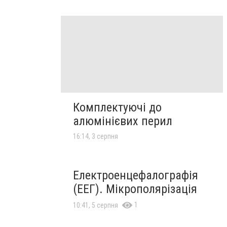
Комплектуючі до
алюмінієвих перил
16:14, 3 серпня
Електроенцефалографія
(ЕЕГ). Мікрополярізація
1
10:41, 5 серпня