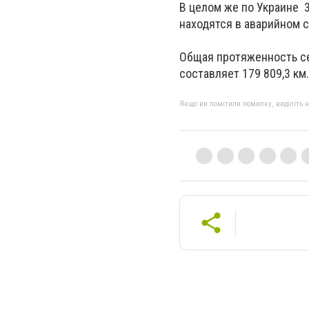
В целом же по Украине 
находятся в аварийном 
Общая протяженность се
составляет 179 809,3 км.
Якщо ви помітили помилку, виділіть нео