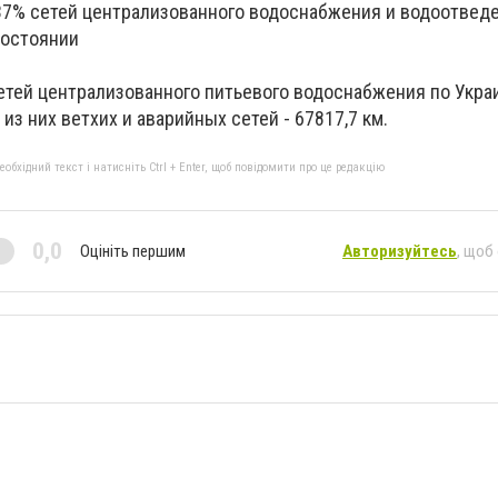
37% сетей централизованного водоснабжения и водоотвед
состоянии
тей централизованного питьевого водоснабжения по Укра
 из них ветхих и аварийных сетей - 67817,7 км.
бхідний текст і натисніть Ctrl + Enter, щоб повідомити про це редакцію
0,0
Оцініть першим
Авторизуйтесь
, щоб