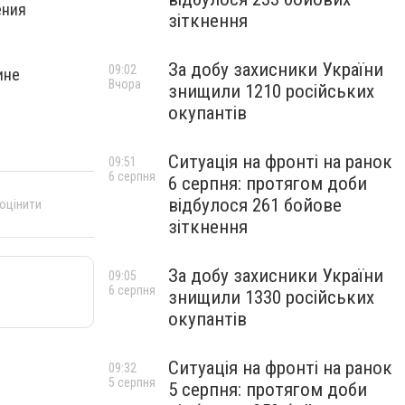
ения
зіткнення
За добу захисники України
09:02
ине
Вчора
знищили 1210 російських
окупантів
Ситуація на фронті на ранок
09:51
6 серпня
6 серпня: протягом доби
відбулося 261 бойове
 оцінити
зіткнення
За добу захисники України
09:05
6 серпня
знищили 1330 російських
окупантів
Ситуація на фронті на ранок
09:32
5 серпня
5 серпня: протягом доби