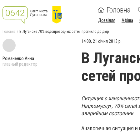
Головна
Дозвілля
Афіша
Головна
В Луганске 70% водопроводных сетей прогнило до дыр
14:00, 21 січня 2013 р.
В Луганс
Романенко Анна
главный редактор
сетей пр
Ситуация с изношенност
Нацкомуслуг, 70% сетей
аварийном состоянии.
Аналогичная ситуация и 