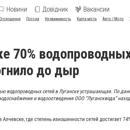
Новини
Довідник
Вакансии
Оголошення
Погода
Недвижимость
Карта міста
Авто / Мото
ке 70% водопроводны
огнило до дыр
ью водопроводных сетей в Луганске устрашающая. По да
 водоснабжения и водооотведения ООО “Лугансквода” наход
в Алчевске, где степень изношенности сетей достигает 74