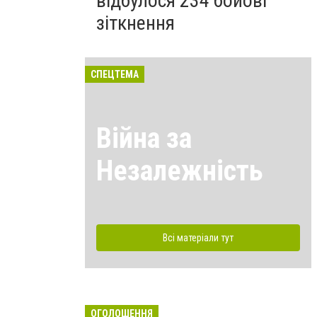
відбулося 234 бойові
зіткнення
СПЕЦТЕМА
Війна за
Незалежність
Всі матеріали тут
ОГОЛОШЕННЯ