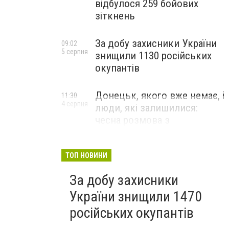
відбулося 259 бойових
зіткнень
За добу захисники України
09:02
5 серпня
знищили 1130 російських
окупантів
Донецьк, якого вже немає, і
11:30
4 серпня
люди, які залишилися:
чесна розмова з
В’ячеславом Верховським
ЛЮДИ УКРАЇНСЬКОГО ДОНЕЦЬКА
ТОП НОВИНИ
За добу захисники
України знищили 1470
російських окупантів