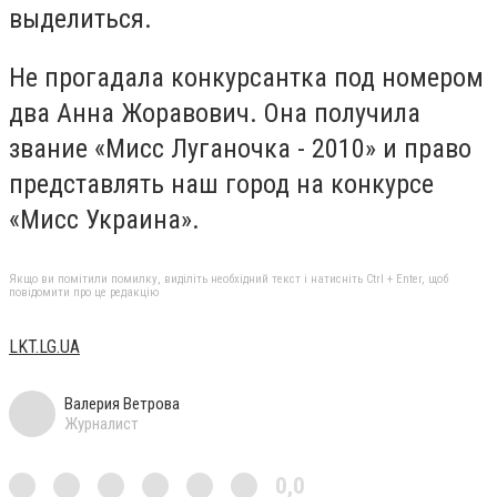
выделиться.
Не прогадала конкурсантка под номером
два Анна Жоравович. Она получила
звание «Мисс Луганочка - 2010» и право
представлять наш город на конкурсе
«Мисс Украина».
Якщо ви помітили помилку, виділіть необхідний текст і натисніть Ctrl + Enter, щоб
повідомити про це редакцію
LKT.LG.UA
Валерия Ветрова
Журналист
0,0