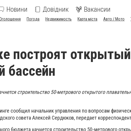
Новини
Довідник
Вакансии
Оголошення
Погода
Недвижимость
Карта міста
Авто / Мото
ке построят открытый
й бассейн
начнется строительство 50-метрового открытого плаватель
финге сообщил начальник управления по вопросам физичес
родского совета Алексей Сердюков, передает корреспонден
тного бюджета начнется строительство 50-метрового откр