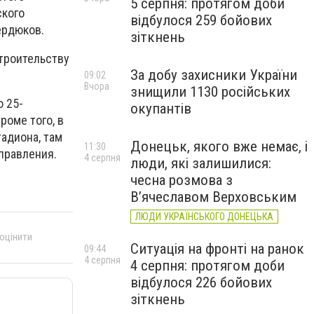
5 серпня: протягом доби
ского
відбулося 259 бойових
ердюков.
зіткнень
строительству
За добу захисники України
09:02
Вчора
знищили 1130 російських
 25-
окупантів
роме того, в
тадиона, там
Донецьк, якого вже немає, і
11:30
правления.
4 серпня
люди, які залишилися:
чесна розмова з
В’ячеславом Верховським
ЛЮДИ УКРАЇНСЬКОГО ДОНЕЦЬКА
 оцінити
Ситуація на фронті на ранок
09:44
4 серпня
4 серпня: протягом доби
відбулося 226 бойових
зіткнень