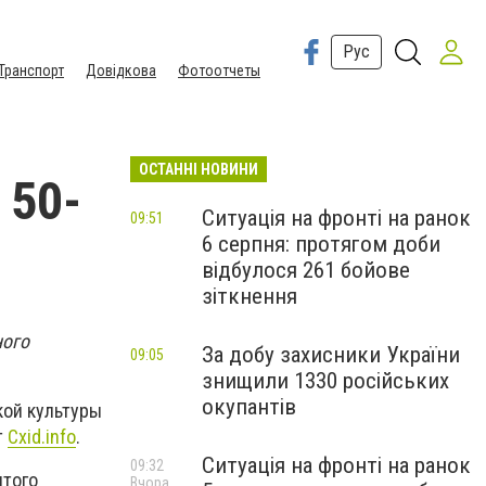
Рус
Транспорт
Довідкова
Фотоотчеты
ОСТАННІ НОВИНИ
 50-
Ситуація на фронті на ранок
09:51
6 серпня: протягом доби
відбулося 261 бойове
зіткнення
ного
За добу захисники України
09:05
знищили 1330 російських
окупантів
кой культуры
т
Cxid.info
.
Ситуація на фронті на ранок
09:32
ытого
Вчора