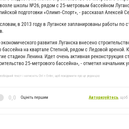
 возле школы №26, рядом с 25-метровым бассейном Луган
пийской подготовки «Олимп-Спорт», - рассказал Алексей С
 словам, в 2013 году в Луганске запланированы работы по 
в.
-экономического развития Луганска внесено строительство
 бассейна на квартале Степной, рядом с Ледовой ареной. К
тие стадион Ленина. Идет очень активная реконструкция с
ительство 25-метрового бассейна», - отметил начальник у
бхідний текст і натисніть Ctrl + Enter, щоб повідомити про це редакцію
0,0
Оцініть першим
Авторизуйтесь
, щоб