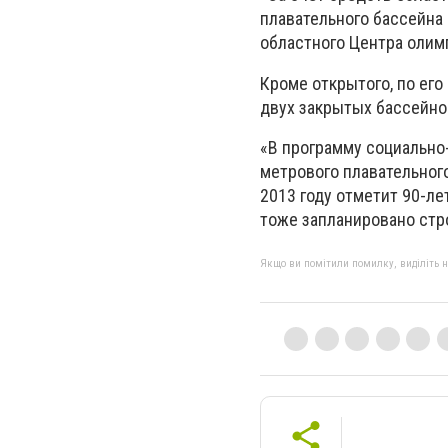
плавательного бассейна
областного Центра олим
Кроме открытого, по его
двух закрытых бассейно
«В программу социально
метрового плавательного
2013 году отметит 90-ле
тоже запланировано стро
Якщо ви помітили помилку, виділіть нео