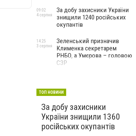
За добу захисники України
09:02
4 серпня
знищили 1240 російських
окупантів
Зеленський призначив
14:25
3 серпня
Клименка секретарем
РНБО, а Умєрова – головою
СЗР
ТОП НОВИНИ
За добу захисники
України знищили 1360
російських окупантів