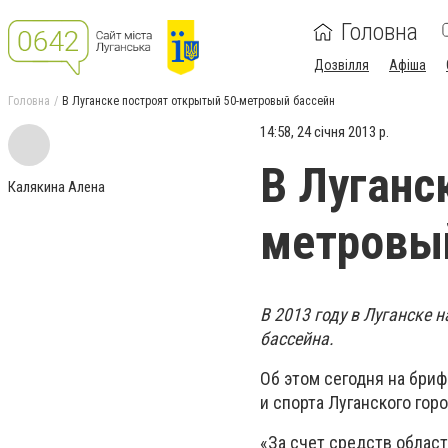
Головна
Дозвілля
Афіша
Головна
В Луганске построят открытый 50-метровый бассейн
14:58, 24 січня 2013 р.
В Луганс
Калякина Алена
метровы
В 2013 году в Луганске 
бассейна.
Об этом сегодня на бри
и спорта Луганского го
«За счет средств облас