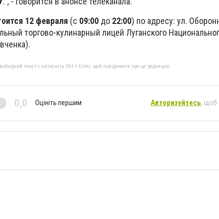
У
.", - говорится в анонсе телеканала.
тоится 12 февраля
(с
09:00
до
22:00
) по адресу: ул. Оборонн
льный торгово-кулинарный лицей Луганского Национально
вченка).
бхідний текст і натисніть Ctrl + Enter, щоб повідомити про це редакцію
0,0
Оцініть першим
Авторизуйтесь
, щоб