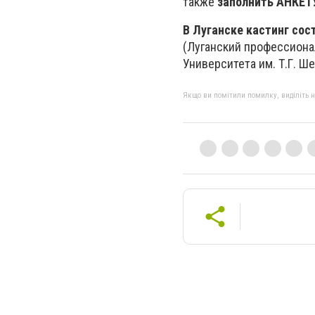
также
заполнить АНКЕТ
В Луганске кастинг сос
(Луганский профессиона
Университета им. Т.Г. Ше
Якщо ви помітили помилку, виділіть нео