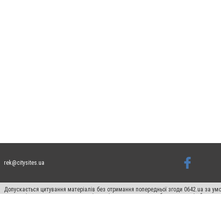
rek@citysites.ua
Допускається цитування матеріалів без отримання попередньої згоди 0642.ua за умо
систем гіперпосилання на цитовані статті не нижче другого абзацу в тексті або в я
Матеріали з плашками "Новини компаній", "Промо", "Партнерський матеріал", "Партнер