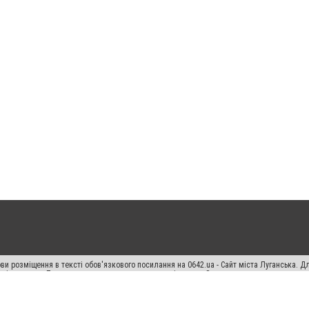
ви розміщення в тексті обов'язкового посилання на 0642.ua - Сайт міста Луганська. 
кості джерела. Порушення виняткових прав переслідується Законом.
ський спецпроєкт", "Політичні новини", "Пресреліз", "PR", "Офіційно", "Політична рек