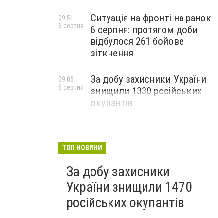
Ситуація на фронті на ранок
09:51
6 серпня
6 серпня: протягом доби
відбулося 261 бойове
зіткнення
За добу захисники України
09:05
6 серпня
знищили 1330 російських
окупантів
ТОП НОВИНИ
За добу захисники
України знищили 1470
російських окупантів