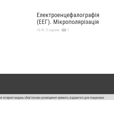
Електроенцефалографія
(ЕЕГ). Мікрополярізація
1
10:41, 5 серпня
Для інтернет-видань обов'язкове розміщення прямого, відкритого для пошукових
лама" публікуються на правах реклами.