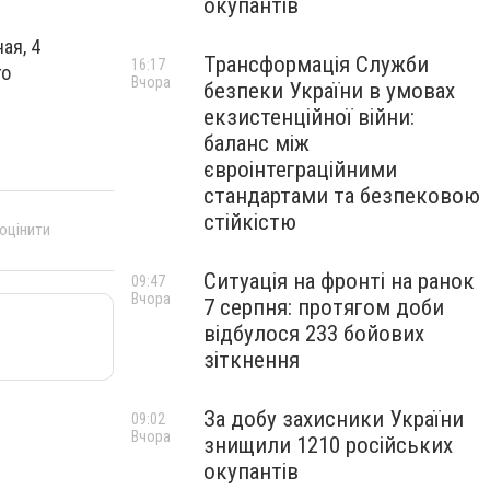
окупантів
ая, 4
Трансформація Служби
16:17
го
Вчора
безпеки України в умовах
екзистенційної війни:
баланс між
євроінтеграційними
стандартами та безпековою
стійкістю
 оцінити
Ситуація на фронті на ранок
09:47
Вчора
7 серпня: протягом доби
відбулося 233 бойових
зіткнення
За добу захисники України
09:02
Вчора
знищили 1210 російських
окупантів