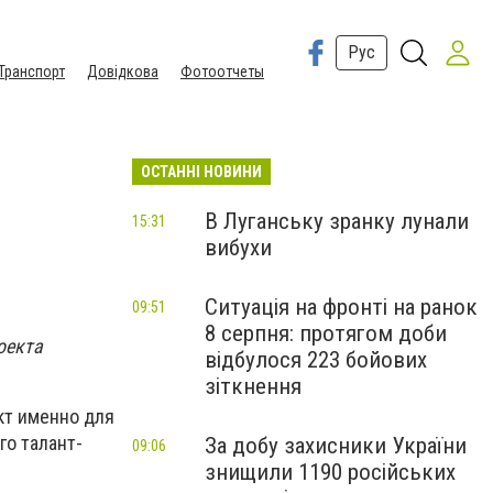
Рус
Транспорт
Довідкова
Фотоотчеты
ОСТАННІ НОВИНИ
В Луганську зранку лунали
15:31
вибухи
Ситуація на фронті на ранок
09:51
8 серпня: протягом доби
оекта
відбулося 223 бойових
зіткнення
кт именно для
го талант-
За добу захисники України
09:06
знищили 1190 російських