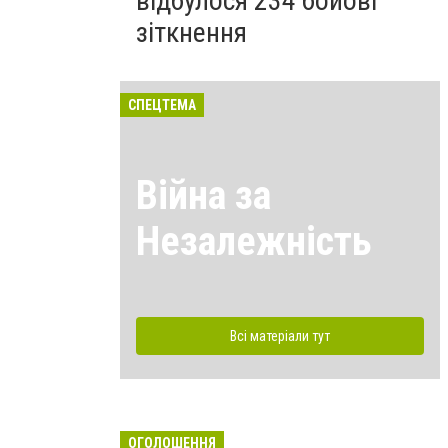
відбулося 234 бойові
зіткнення
СПЕЦТЕМА
Війна за
Незалежність
Всі матеріали тут
ОГОЛОШЕННЯ