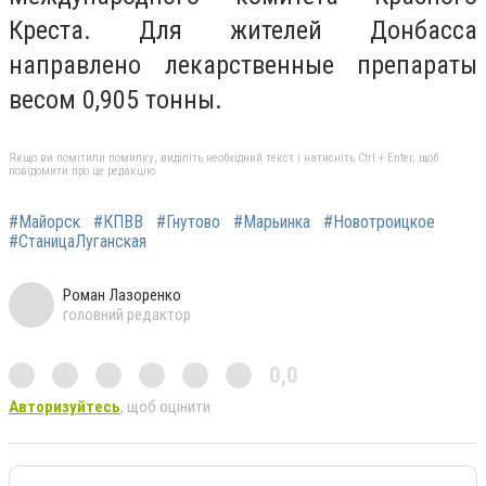
Креста. Для жителей Донбасса
направлено лекарственные препараты
весом 0,905 тонны.
Якщо ви помітили помилку, виділіть необхідний текст і натисніть Ctrl + Enter, щоб
повідомити про це редакцію
#Майорск
#КПВВ
#Гнутово
#Марьинка
#Новотроицкое
#СтаницаЛуганская
Роман Лазоренко
головний редактор
0,0
Авторизуйтесь
, щоб оцінити