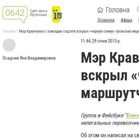
Головна
Дозвілля
Афіша
Головна
Мэр Кравченко с помощью соцсети вскрыл «черную схему» луганских ма
11:44, 29 січня 2013 р.
Мэр Крав
Осадчая Яна Владимировна
вскрыл «
маршрут
Группа в Фейсбуке "
Блес
нелегальных перевозчи
Об этом он написал на с