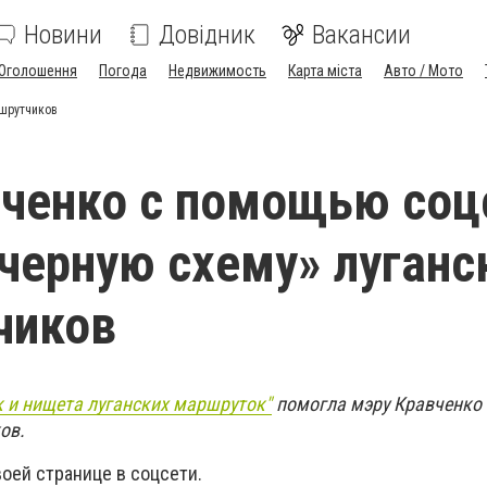
Новини
Довідник
Вакансии
Оголошення
Погода
Недвижимость
Карта міста
Авто / Мото
ршрутчиков
ченко с помощью соц
черную схему» луганс
чиков
к и нищета луганских маршруток"
помогла мэру Кравченко
ков.
воей странице в соцсети.