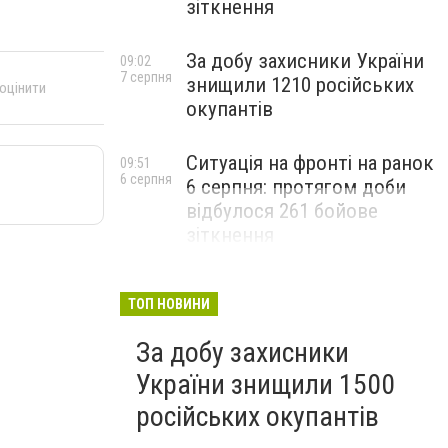
зіткнення
За добу захисники України
09:02
7 серпня
знищили 1210 російських
 оцінити
окупантів
Ситуація на фронті на ранок
09:51
6 серпня
6 серпня: протягом доби
відбулося 261 бойове
зіткнення
ТОП НОВИНИ
За добу захисники
України знищили 1500
російських окупантів