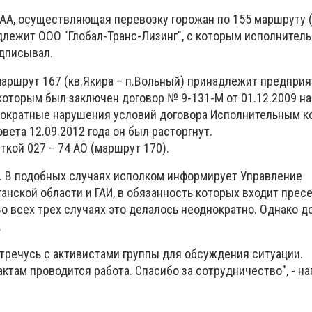
3 АА, осуществляющая перевозку горожан по 155 маршруту 
длежит ООО "Глобал-Транс-Лизинг", с которым исполнител
одписывал.
маршрут 167 (кв.Якира – п.Вольный) принадлежит предпри
которым был заключен договор № 9-131-М от 01.12.2009 на
нократные нарушения условий договора Исполнительным 
вета 12.09.2012 года он был расторгнут.
ткой 027 – 74 АО (маршрут 170).
а. В подобных случаях исполком информирует Управление
анской области и ГАИ, в обязанность которых входит прес
Во всех трех случаях это делалось неоднократно. Однако 
.
тречусь с активистами группы для обсуждения ситуации.
там проводится работа. Спасибо за сотрудничество", - на