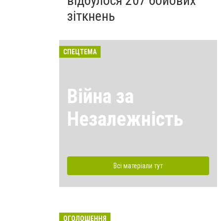
відбулося 207 бойових
зіткнень
СПЕЦТЕМА
Війна за
Незалежність
Всі матеріали тут
ОГОЛОШЕННЯ