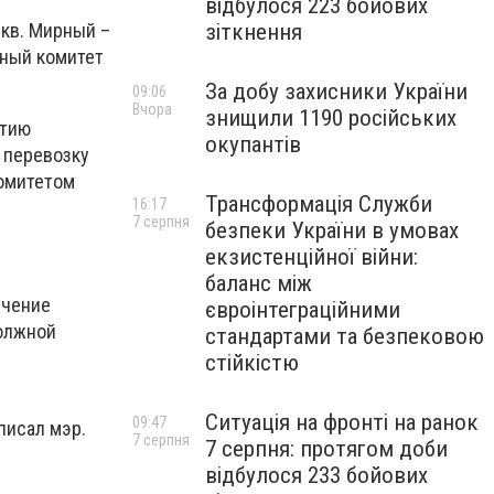
відбулося 223 бойових
зіткнення
(кв. Мирный –
ьный комитет
За добу захисники України
09:06
Вчора
знищили 1190 російських
ятию
окупантів
 перевозку
комитетом
Трансформація Служби
16:17
7 серпня
безпеки України в умовах
екзистенційної війни:
баланс між
ечение
євроінтеграційними
должной
стандартами та безпековою
стійкістю
Ситуація на фронті на ранок
09:47
писал мэр.
7 серпня
7 серпня: протягом доби
відбулося 233 бойових