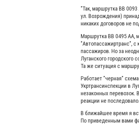
"Так, маршрутка ВВ 009
ул. Возрождения) прина
никаких договоров не п
Маршрутка ВВ 0495 АА, 
"Автопассажиртранс", с 
пассажиров. Но за неод
Луганского городского со
Та же ситуация с маршру
Работает "черная" схем
Укртрансинспекции в Луг
незаконных перевозок. 
реакции не последовало
В ближайшее время я вс
По приведенным вами фак