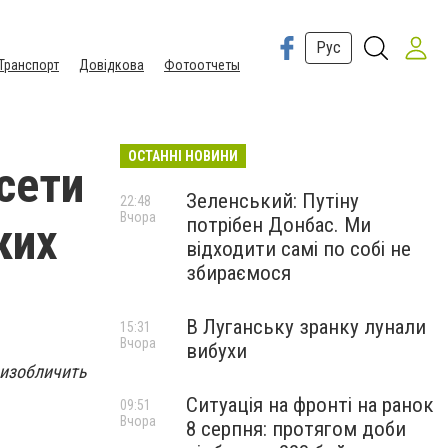
Рус
Транспорт
Довідкова
Фотоотчеты
ОСТАННІ НОВИНИ
сети
Зеленський: Путіну
22:48
Вчора
потрібен Донбас. Ми
ких
відходити самі по собі не
збираємося
В Луганську зранку лунали
15:31
Вчора
вибухи
 изобличить
Ситуація на фронті на ранок
09:51
Вчора
8 серпня: протягом доби