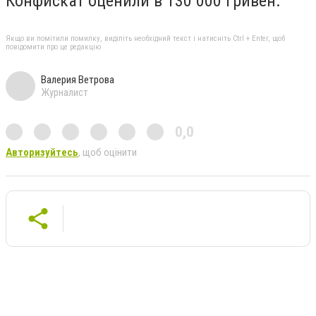
Конфискат оценили в 130 000 гривен.
Якщо ви помітили помилку, виділіть необхідний текст і натисніть Ctrl + Enter, щоб
повідомити про це редакцію
Валерия Ветрова
Журналист
0,0
Авторизуйтесь
, щоб оцінити