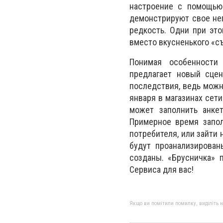
настроение с помощью 
демонстрируют свое нег
редкость. Одни при это
вместо вкусненького «съ
Понимая особенности
предлагает новый сцен
последствия, ведь можн
января в магазинах сети
может заполнить анкет
Примерное время запол
потребителя, или зайти
будут проанализирова
созданы. «Брусничка» 
Сервиса для вас!
Якщо ви помітили помилку, виділіть нео