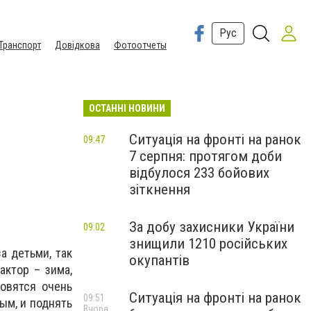
Рус
Транспорт
Довідкова
Фотоотчеты
ОСТАННІ НОВИНИ
Ситуація на фронті на ранок
09:47
7 серпня: протягом доби
відбулося 233 бойових
зіткнення
За добу захисники України
09:02
знищили 1210 російських
а детьми, так
окупантів
ктор – зима,
новятся очень
Ситуація на фронті на ранок
09:51
ым, и поднять
Вчора