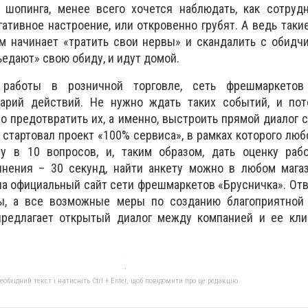
шопинга, менее всего хочется наблюдать, как сотрудн
ативное настроение, или откровенно грубят. А ведь такие
м начинает «тратить свои нервы» и скандалить с обидчи
едают» свою обиду, и идут домой.
 работы в розничной торговле, сеть фрешмаркето
арий действий. Не нужно ждать таких событий, и пот
о предотвратить их, а именно, выстроить прямой диалог с
 стартовал проект «100% сервиса», в рамках которого люб
у в 10 вопросов, и, таким образом, дать оценку рабо
нения – 30 секунд, найти анкету можно в любом магаз
 на официальный сайт сети фрешмаркетов «Брусничка». От
ны, а все возможные меры по созданию благоприятной
предлагает открытый диалог между компанией и ее кли
бхідний текст і натисніть Ctrl + Enter, щоб повідомити про це редакцію