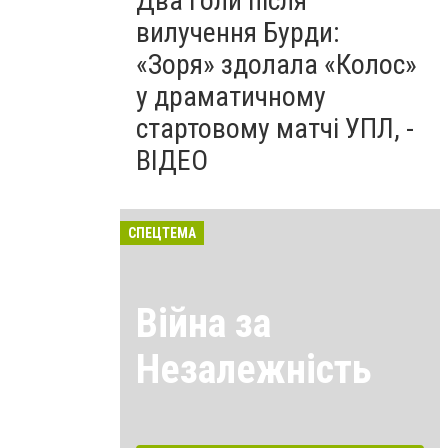
Два голи після
вилучення Бурди:
«Зоря» здолала «Колос»
у драматичному
стартовому матчі УПЛ, -
ВІДЕО
СПЕЦТЕМА
Війна за
Незалежність