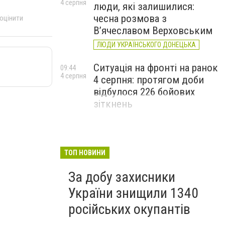
4 серпня
люди, які залишилися:
чесна розмова з
 оцінити
В’ячеславом Верховським
ЛЮДИ УКРАЇНСЬКОГО ДОНЕЦЬКА
Ситуація на фронті на ранок
09:44
4 серпня
4 серпня: протягом доби
відбулося 226 бойових
зіткнень
ТОП НОВИНИ
За добу захисники
України знищили 1340
російських окупантів