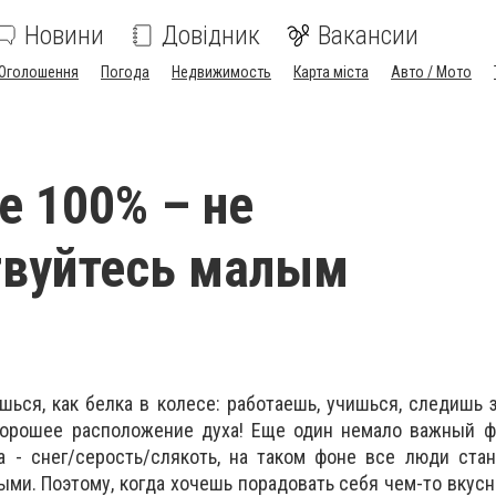
Новини
Довідник
Вакансии
Оголошення
Погода
Недвижимость
Карта міста
Авто / Мото
е 100% – не
твуйтесь малым
шься, как белка в колесе: работаешь, учишься, следишь з
орошее расположение духа! Еще один немало важный фа
а - снег/серость/слякоть, на таком фоне все люди ста
ми. Поэтому, когда хочешь порадовать себя чем-то вкусн