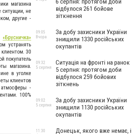
6 серпня: протягом доби
ики магазина
відбулося 261 бойове
 ситуации, не
зіткнення
ком, другие -
За добу захисники України
09:05
в
«
Брусничка»
Вчора
знищили 1330 російських
ом устранять
окупантів
 клиентом. 30
ой покупатель
Ситуація на фронті на ранок
09:32
ты магазина.
5 серпня
5 серпня: протягом доби
ине в уголке
відбулося 259 бойових
веты клиентов
зіткнень
 атмосферы -
ентами. 100%
За добу захисники України
09:02
5 серпня
знищили 1130 російських
окупантів
Донецьк, якого вже немає, і
11:30