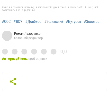
Якщо ви помітили помилку, виділіть необхідний текст і натисніть Ctrl + Enter, щоб
повідомити про це редакцію
#ООС
#ВСУ
#Донбасс
#Зеленский
#Бутусов
#Золотое
Роман Лазоренко
головний редактор
0,0
Авторизуйтесь
, щоб оцінити