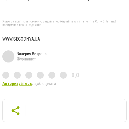
Якщо ви помітили помилку, виділіть необхідний текст і натисніть Ctrl + Enter, щоб
повідомити про це редакцію
WWW.SEGODNYA.UA
Валерия Ветрова
Журналист
0,0
Авторизуйтесь
, щоб оцінити