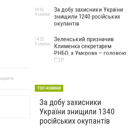
За добу захисники України
09:02
4 серпня
знищили 1240 російських
окупантів
Зеленський призначив
14:25
3 серпня
Клименка секретарем
РНБО, а Умєрова – головою
СЗР
 оцінити
ТОП НОВИНИ
За добу захисники
України знищили 1340
російських окупантів