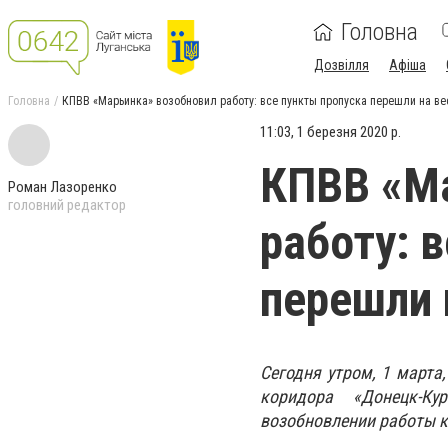
Головна
Дозвілля
Афіша
Головна
КПВВ «Марьинка» возобновил работу: все пункты пропуска перешли на ве
11:03, 1 березня 2020 р.
КПВВ «Ма
Роман Лазоренко
головний редактор
работу: 
перешли 
Сегодня утром, 1 марта
коридора «Донецк-К
возобновлении работы к