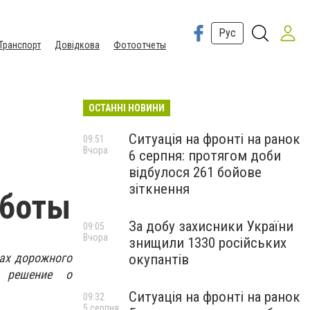
Рус
Транспорт
Довідкова
Фотоотчеты
ОСТАННІ НОВИНИ
Ситуація на фронті на ранок
09:51
Вчора
6 серпня: протягом доби
відбулося 261 бойове
зіткнення
аботы
За добу захисники України
09:05
Вчора
знищили 1330 російських
лах дорожного
окупантів
о решение о
Ситуація на фронті на ранок
09:32
5 серпня