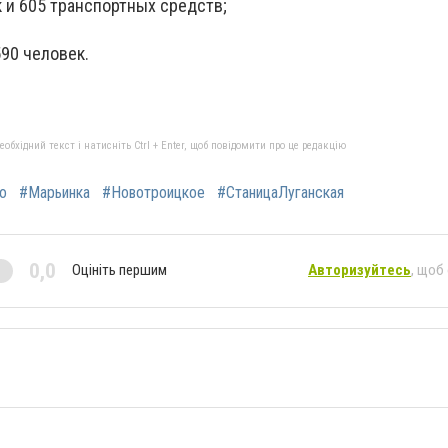
к и 605 транспортных средств;
590 человек.
бхідний текст і натисніть Ctrl + Enter, щоб повідомити про це редакцію
о
#Марьинка
#Новотроицкое
#СтаницаЛуганская
0,0
Оцініть першим
Авторизуйтесь
, щоб