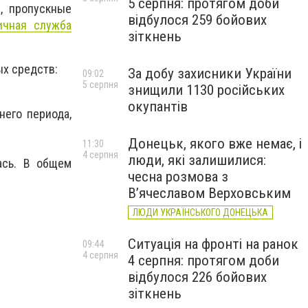
5 серпня: протягом доби
, пропускные
відбулося 259 бойових
ичная служба
зіткнень
ых средств:
За добу захисники України
09:02
5 серпня
знищили 1130 російських
окупантів
него периода,
Донецьк, якого вже немає, і
11:30
4 серпня
люди, які залишилися:
ась. В общем
чесна розмова з
В’ячеславом Верховським
ЛЮДИ УКРАЇНСЬКОГО ДОНЕЦЬКА
Ситуація на фронті на ранок
09:44
4 серпня
4 серпня: протягом доби
відбулося 226 бойових
зіткнень