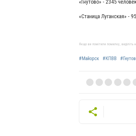
«Гнутово» - 2345 челове
«Станица Луганская» - 9
Якщо ви помітили помилку, виділіть нео
#Майорск
#КПВВ
#Гнутов