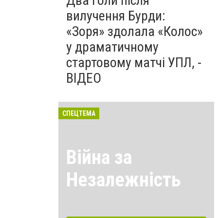
Два голи після
вилучення Бурди:
«Зоря» здолала «Колос»
у драматичному
стартовому матчі УПЛ, -
ВІДЕО
СПЕЦТЕМА
Війна за
Незалежність