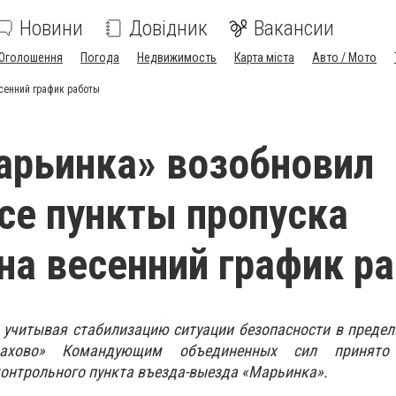
Новини
Довідник
Вакансии
Оголошення
Погода
Недвижимость
Карта міста
Авто / Мото
сенний график работы
рьинка» возобновил
все пункты пропуска
на весенний график р
, учитывая стабилизацию ситуации безопасности в преде
урахово» Командующим объединенных сил принят
онтрольного пункта въезда-выезда «Марьинка».