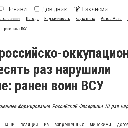
Новини
Довідник
Вакансии
Оголошення
Погода
Недвижимость
Карта міста
Авто / Мото
е: ранен воин ВСУ
 российско-оккупацио
есять раз нарушили
е: ранен воин ВСУ
руженные формирования Российской Федерации 10 раз на
л наши позиции из запрещенных минскими догов