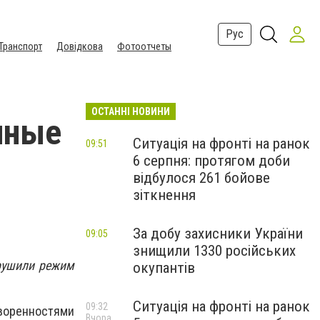
Рус
Транспорт
Довідкова
Фотоотчеты
ОСТАННІ НОВИНИ
нные
Ситуація на фронті на ранок
09:51
6 серпня: протягом доби
відбулося 261 бойове
зіткнення
За добу захисники України
09:05
знищили 1330 російських
рушили режим
окупантів
Ситуація на фронті на ранок
09:32
оренностями
Вчора