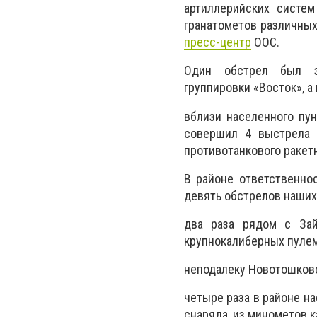
артиллерийских систе
гранатометов различных
пресс-центр
ООС.
Один обстрел был за
группировки «Восток», а
вблизи населенного пун
совершил 4 выстрела и
противотанкового ракет
В районе ответственно
девять обстрелов наших 
два раза рядом с Зай
крупнокалиберных пулем
неподалеку Новотошковск
четыре раза в районе на
снаряда, из минометов к