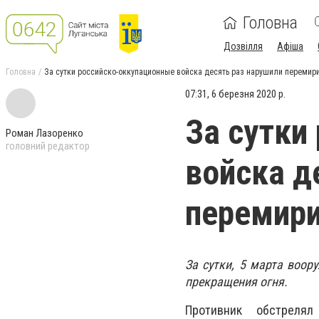
Головна
Дозвілля
Афіша
Головна
За сутки российско-оккупационные войска десять раз нарушили перемири
07:31, 6 березня 2020 р.
За сутки
Роман Лазоренко
головний редактор
войска д
перемири
За сутки, 5 марта воо
прекращения огня.
Противник обстреля