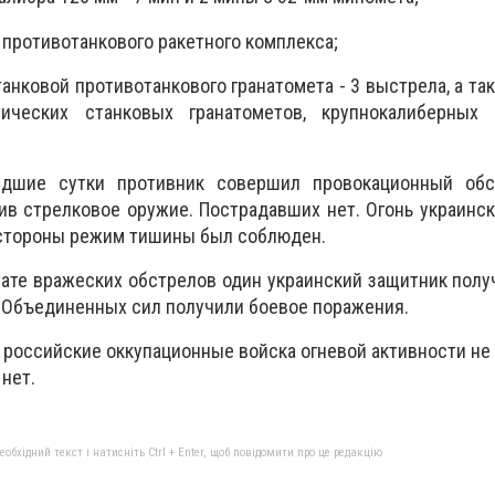
 противотанкового ракетного комплекса;
танковой противотанкового гранатомета - 3 выстрела, а та
ических станковых гранатометов, крупнокалиберных
едшие сутки противник совершил провокационный обс
в стрелковое оружие. Пострадавших нет. Огонь украинс
 стороны режим тишины был соблюден.
ьтате вражеских обстрелов один украинский защитник полу
 Объединенных сил получили боевое поражения.
а российские оккупационные войска огневой активности не
 нет.
бхідний текст і натисніть Ctrl + Enter, щоб повідомити про це редакцію