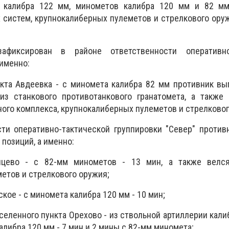
м калибра 122 мм, минометов калибра 120 мм и 82 мм
 систем, крупнокалиберных пулеметов и стрелкового ору
фиксирован в районе ответственности оперативно-
 именно:
кта Авдеевка - с миномета калибра 82 мм противник вы
з станкового противотанкового гранатомета, а также 
ного комплекса, крупнокалиберных пулеметов и стрелковог
сти оперативно-тактической группировки "Север" проти
позиций, а именно:
цево - с 82-мм минометов - 13 мин, а также велс
етов и стрелкового оружия;
ое - с миномета калибра 120 мм - 10 мин;
селенного пункта Орехово - из ствольной артиллерии калиб
алибра 120 мм - 7 мин и 2 мины с 82-мм миномета;