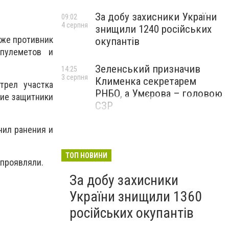
За добу захисники України
09:02
4 серпня
знищили 1240 російських
кже противник
окупантів
 пулеметов и
Зеленський призначив
14:25
3 серпня
Клименка секретарем
трел участка
РНБО, а Умєрова – головою
кие защитники
СЗР
чил ранения и
ТОП НОВИНИ
 проявляли.
За добу захисники
України знищили 1360
російських окупантів