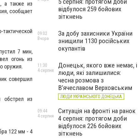
5 серпня: протягом доби
, а также из
відбулося 259 бойових
жия, сообщает
зіткнень
тактической
За добу захисники України
09:02
Вчора
знищили 1130 російських
окупантів
пустил 7 мин,
вел огонь из
Донецьк, якого вже немає, і
11:30
о оружия.
4 серпня
люди, які залишилися:
вник совершил
чесна розмова з
В’ячеславом Верховським
ЛЮДИ УКРАЇНСЬКОГО ДОНЕЦЬКА
я обстрел из
Ситуація на фронті на ранок
09:44
4 серпня
4 серпня: протягом доби
відбулося 226 бойових
ра 122 мм - 4
зіткнень