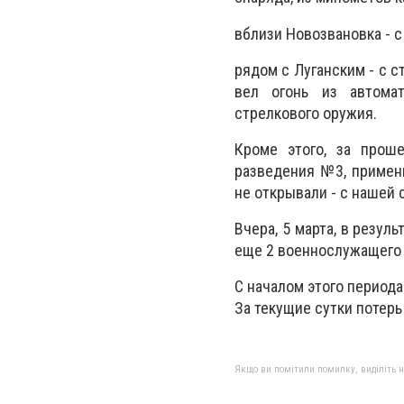
вблизи Новозвановка - с
рядом с Луганским - с с
вел огонь из автомат
стрелкового оружия.
Кроме этого, за прош
разведения №3, примени
не открывали - с нашей
Вчера, 5 марта, в резул
еще 2 военнослужащего
С началом этого период
За текущие сутки потерь
Якщо ви помітили помилку, виділіть нео