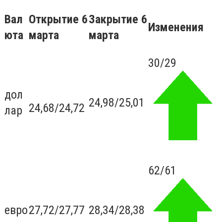
Вал
Открытие 6
Закрытие 6
Изменения
юта
марта
марта
30/29
дол
24,98/25,01
24,68/24,72
лар
62/61
евро
27,72/27,77
28,34/28,38