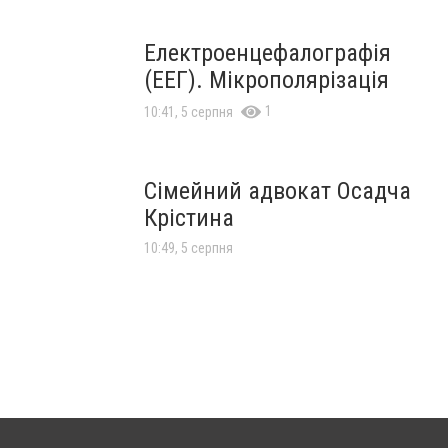
Електроенцефалографія
(ЕЕГ). Мікрополярізація
1
10:41, 5 серпня
Сімейний адвокат Осадча
Крістина
10:49, 5 серпня