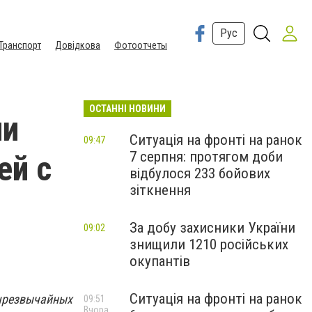
Рус
Транспорт
Довідкова
Фотоотчеты
ОСТАННІ НОВИНИ
ли
Ситуація на фронті на ранок
09:47
7 серпня: протягом доби
ей с
відбулося 233 бойових
зіткнення
За добу захисники України
09:02
знищили 1210 російських
окупантів
Ситуація на фронті на ранок
 чрезвычайных
09:51
Вчора