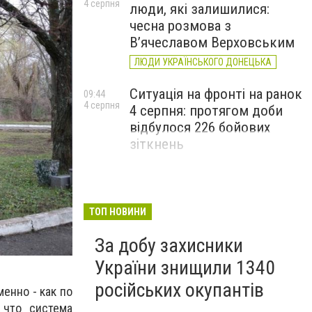
4 серпня
люди, які залишилися:
чесна розмова з
В’ячеславом Верховським
ЛЮДИ УКРАЇНСЬКОГО ДОНЕЦЬКА
Ситуація на фронті на ранок
09:44
4 серпня
4 серпня: протягом доби
відбулося 226 бойових
зіткнень
ТОП НОВИНИ
За добу захисники
України знищили 1340
російських окупантів
енно - как по
 что система