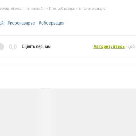
бхідний текст і натисніть Ctrl + Enter, щоб повідомити про це редакцію
ай
#коронавирус
#обсервация
0,0
Оцініть першим
Авторизуйтесь
, щоб