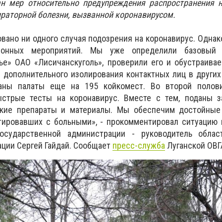
ан мер относительно предупреждения распространения н
раторной болезни, вызванной коронавирусом.
овано ни одного случая подозрения на коронавирус. Однак
ионных мероприятий. Мы уже определили базовый 
ье» ОАО «Лисичанскуголь», проверили его и обустраива
 дополнительного изолирования контактных лиц в други
аны палаты еще на 195 койкомест. Во второй полов
стрые тесты на коронавирус. Вместе с тем, поданы з
кие препараты и материалы. Мы обеспечим достойные
ктировавших с больными», - прокомментировал ситуацию
государственной администрации - руководитель облас
ции Сергей Гайдай. Сообщает
пресс-служба
Луганской ОВГ