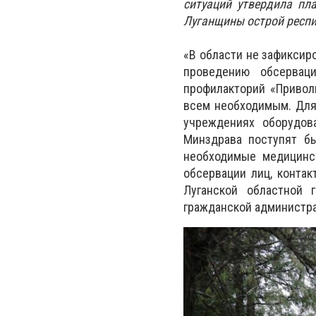
ситуаций утвердила пл
Луганщины острой респи
«В области не зафиксир
проведению обсервац
профилакторий «Привол
всем необходимым. Для
учреждениях оборудов
Минздрава поступят бы
необходимые медицинс
обсервации лиц, конта
Луганской областной 
гражданской администра