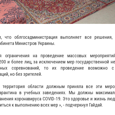
л, что облгосадминистрация выполняет все решения,
абинета Министров Украины.
я ограничения на проведение массовых мероприяти
200 и более лиц, за исключением мер государственной н
вных соревнований, то их проведение возможно с
ций, но без зрителей.
 территория области должным приняла все эти меро
карантина в учебных заведениях. Мы должны максимал
анения коронавируса COVID-19. Это здоровье и жизнь лю
ться к выполнению всех мер », - подчеркнул Гайдай.