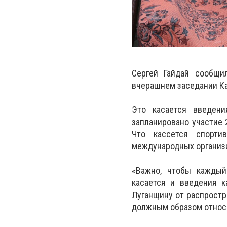
Сергей Гайдай сообщи
вчерашнем заседании К
Это касается введени
запланировано участие 
Что кассется спорти
международных организа
«Важно, чтобы каждый
касается и введения 
Луганщину от распростр
должным образом относи