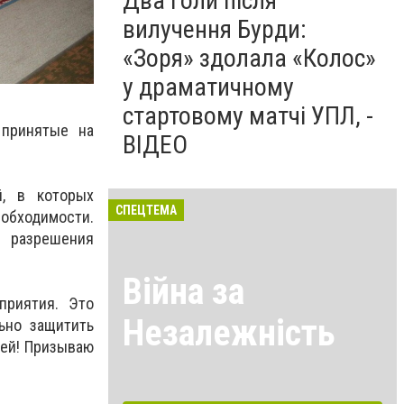
Два голи після
вилучення Бурди:
«Зоря» здолала «Колос»
у драматичному
стартовому матчі УПЛ, -
 принятые на
ВІДЕО
й, в которых
СПЕЦТЕМА
еобходимости.
 разрешения
Війна за
приятия. Это
Незалежність
ьно защитить
дей! Призываю