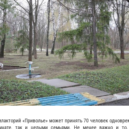
илакторий «Приволье» может принять 70 человек одноврем
мнате, так и целыми семьями. Не менее важно и то,