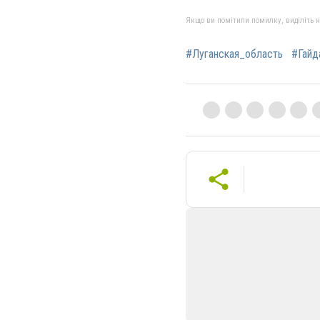
Якщо ви помітили помилку, виділіть нео
#Луганская_область
#Гайд