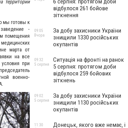
6 серпня: протягом доби
а территории
відбулося 261 бойове
зіткнення
о мы готовы к
заведение -
За добу захисники України
09:05
ем помещения
Вчора
знищили 1330 російських
х медицинских
окупантів
ине марта от
аявки на все
Ситуація на фронті на ранок
09:32
 условия при
5 серпня
5 серпня: протягом доби
 председатель
відбулося 259 бойових
тной военно-
зіткнень
А.
За добу захисники України
09:02
5 серпня
знищили 1130 російських
окупантів
Донецьк, якого вже немає, і
11:30