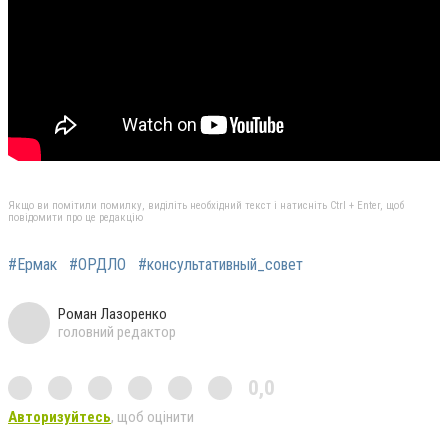
Якщо ви помітили помилку, виділіть необхідний текст і натисніть Ctrl + Enter, щоб
повідомити про це редакцію
#Ермак
#ОРДЛО
#консультативный_совет
Роман Лазоренко
головний редактор
0,0
Авторизуйтесь
, щоб оцінити