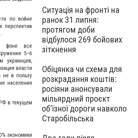
Ситуація на фронті на
ранок 31 липня:
сти по войне
х перспектив
протягом доби
.
відбулося 269 бойових
а фоне все
зіткнення
кружения 5–6
м украинцев,
Обіцянка чи схема для
озиция власти
и не в пользу
розкрадання коштів:
рие населения
росіяни анонсували
мільярдний проєкт
РФ в текущем
об’їзної дороги навколо
Старобільська
90% экономики