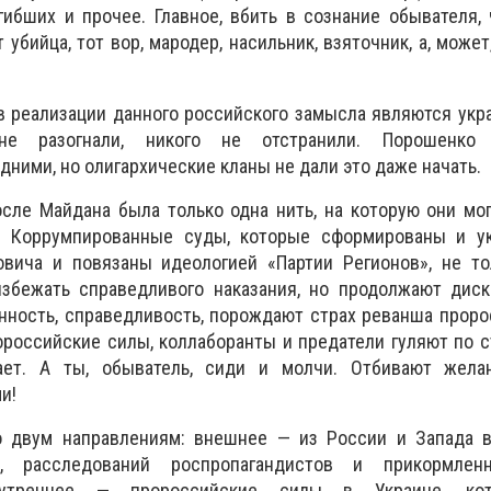
ибших и прочее. Главное, вбить в сознание обывателя,
т убийца, тот вор, мародер, насильник, взяточник, а, може
 реализации данного российского замысла являются укр
е разогнали, никого не отстранили. Порошенко 
ними, но олигархические кланы не дали это даже начать.
сле Майдана была только одна нить, на которую они мо
. Коррумпированные суды, которые сформированы и у
вича и повязаны идеологией «Партии Регионов», не то
збежать справедливого наказания, но продолжают диск
онность, справедливость, порождают страх реванша проро
российские силы, коллаборанты и предатели гуляют по ст
ает. А ты, обыватель, сиди и молчи. Отбивают жела
и!
о двум направлениям: внешнее — из России и Запада в
ий, расследований роспропагандистов и прикормлен
утреннее — пророссийские силы в Украине, ко