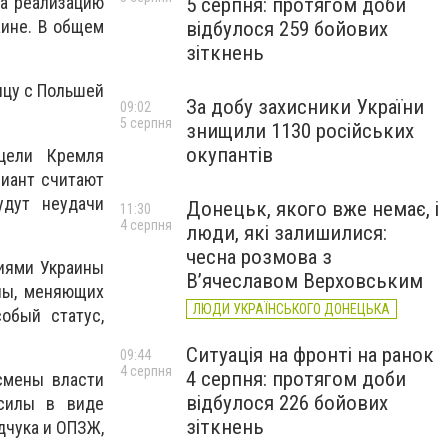
ла реализацию
5 серпня: протягом доби
аине. В общем
відбулося 259 бойових
зіткнень
ицу с Польшей
За добу захисники України
09:02
5 серпня
знищили 1130 російських
окупантів
цели Кремля
риант считают
удут неудачи
Донецьк, якого вже немає, і
11:30
4 серпня
люди, які залишилися:
чесна розмова з
тиями Украины
В’ячеславом Верховським
ины, меняющих
ЛЮДИ УКРАЇНСЬКОГО ДОНЕЦЬКА
обый статус,
Ситуація на фронті на ранок
09:44
4 серпня
4 серпня: протягом доби
смены власти
відбулося 226 бойових
 силы в виде
зіткнень
дчука и ОПЗЖ,