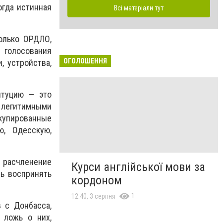
огда истинная
Всі матеріали тут
олько ОРДЛО,
 голосования
ОГОЛОШЕННЯ
, устройства,
итуцию — это
 легитимными
купированные
ю, Одесскую,
 расчленение
Курси англійської мови за
ь воспринять
кордоном
1
12:40, 3 серпня
в с Донбасса,
 ложь о них,