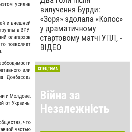
Два голи після
иэтом усилив
вилучення Бурди:
«Зоря» здолала «Колос»
ней и внешней
у драматичному
группы в ВРУ.
стартовому матчі УПЛ, -
ний олигархов
что позволяет
ВІДЕО
.
еобходимости
СПЕЦТЕМА
ративного или
на Донбассе»
Війна за
ии и Молдове,
ей от Украины
Незалежність
общества, что
тавной частью