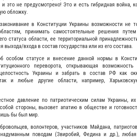
н и это не предусмотрено! Это и есть гибридная война, к
вую обложку.
законивание в Конституции Украины возможности не т
ластям, принимать самостоятельные решения путем
го статуса области, ее территориальной принадлежности
я выхода/входа в состав государства или из его состава.
об особом статусе и внесение данной нормы в Конст
титуционного переворота, открывающая возможность
целостность Украины и забрать в состав РФ как ок
так и любые другие области, например, Харьковску
стное давление по патриотическим силам Украины, их
обой стороны, вызовет апатию в обществе и готовност
ишь бы был мир.
бровольцев, волонтеров, участников Майдана, патриото
надуманным поводам (Звиробий, Федина и др.), любая