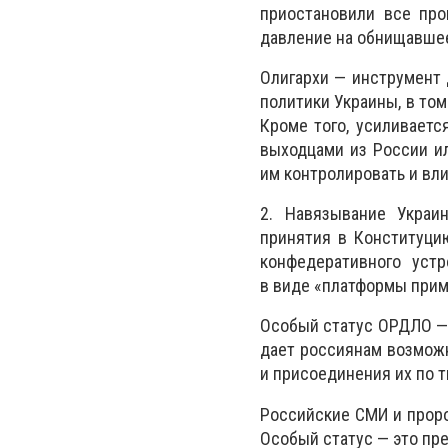
приостановили все про
давление на обнищавше
Олигархи — инструмент 
политики Украины, в том
Кроме того, усиливает
выходцами из России ил
им контролировать и вли
2. Навязывание Украи
принятия в Конституци
конфедеративного уст
в виде «платформы прими
Особый статус ОРДЛО — 
дает россиянам возможн
и присоединения их по т
Российские СМИ и проро
Особый статус — это пр