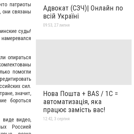
 что патриоты
Адвокат (СЗЧ)| Онлайн по
т, они связаны
всій Україні
09:53, 27 липня
аинские суды!
намеревался
гли опираться
комлектованы
лько помогли
редитировать
ссийских сил.
Нова Пошта + BAS / 1C =
ране, значит,
ние бороться
автоматизація, яка
працює замість вас!
 виде видео,
12:42, 3 серпня
ных Россией
торые резко