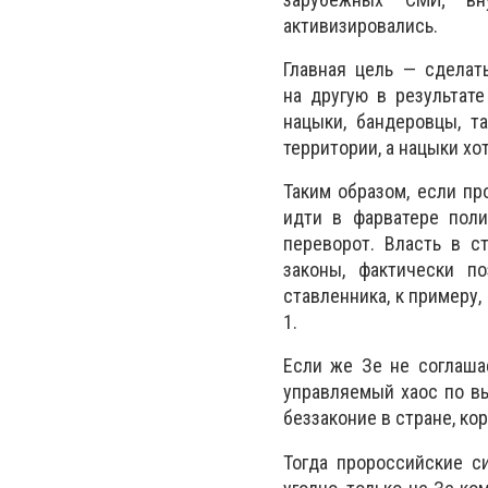
активизировались.
Главная цель — сделат
на другую в результат
нацыки, бандеровцы, т
территории, а нацыки хо
Таким образом, если п
идти в фарватере поли
переворот. Власть в с
законы, фактически п
ставленника, к примеру
1.
Если же Зе не соглаша
управляемый хаос по в
беззаконие в стране, ко
Тогда пророссийские с