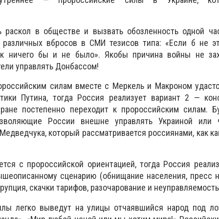
ь раскол в обществе и вызвать обозленность одной ча
е различных вбросов в СМИ тезисов типа: «Если б не э
ак ничего бы и не было». Якобы причина войны не за
тели управлять Донбассом!
ророссийским силам вместе с Меркель и Макроном удаст
тики Путина, тогда Россия реализует вариант 2 — кон
тране постепенно переходит к пророссийским силам. Б
озволяющие России внешне управлять Украиной или 
, Медведчука, который рассматривается россиянами, как к
ется с пророссийской ориентацией, тогда Россия реали
ышеописанному сценарию (обнищание населения, пресс н
ррупция, скачки тарифов, разочарование и неуправляемость
илы легко выведут на улицы отчаявшийся народ под лоз