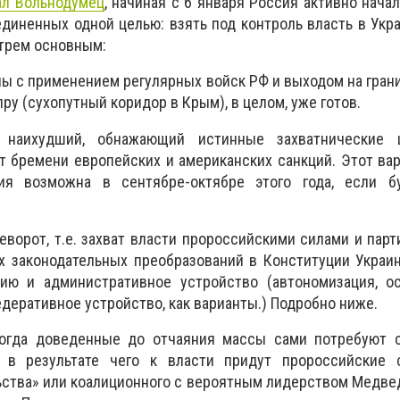
ал Вольнодумец
, начиная с 6 января Россия активно нача
единенных одной целью: взять под контроль власть в Укр
 трем основным:
ины с применением регулярных войск РФ и выходом на гран
ру (сухопутный коридор в Крым), в целом, уже готов.
 наихудший, обнажающий истинные захватнические 
т бремени европейских и американских санкций. Этот ва
ция возможна в сентябре-октябре этого года, если б
еворот, т.е. захват власти пророссийскими силами и пар
ых законодательных преобразований в Конституции Укра
ию и административное устройство (автономизация, ос
деративное устройство, как варианты.) Подробно ниже.
когда доведенные до отчаяния массы сами потребуют 
 в результате чего к власти придут пророссийские
ьства» или коалиционного с вероятным лидерством Медве