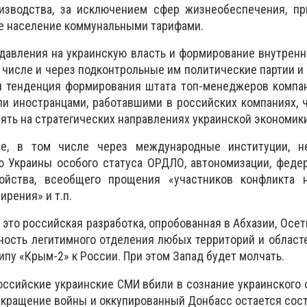
изводства, за исключением сфер жизнеобеспечения, пр
е население коммунальными тарифами.
давления на украинскую власть и формирование внутрен
 числе и через подконтрольные им политические партии и 
ся тенденция формирования штата топ-менеджеров компа
и иностранцами, работавшими в российских компаниях, 
ять на стратегических направлениях украинской экономики
не, в том числе через международные институции, н
ю Украины особого статуса ОРДЛО, автономизации, феде
ройства, всеобщего прощения «участников конфликта 
рения» и т.п.
это российская разработка, опробованная в Абхазии, Осет
ость легитимного отделения любых территорий и област
ипу «Крым-2» к России. При этом Запад будет молчать.
ссийские украинские СМИ вбили в сознание украинского 
екращение войны и оккупированный Донбасс остается сос