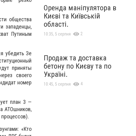
Оренда маніпулятора в
Києві та Київській
сти общества
області.
ти западенцы,
хват Путиным
2
10:35, 5 серпня
ся убедить Зе
Продаж та доставка
ституционный
бетону по Києву та по
удут приняты
Україні.
через своего
андидат номер
4
10:45, 5 серпня
зует план 3 —
а АТОшников,
 процессов).
унгами: «Кто