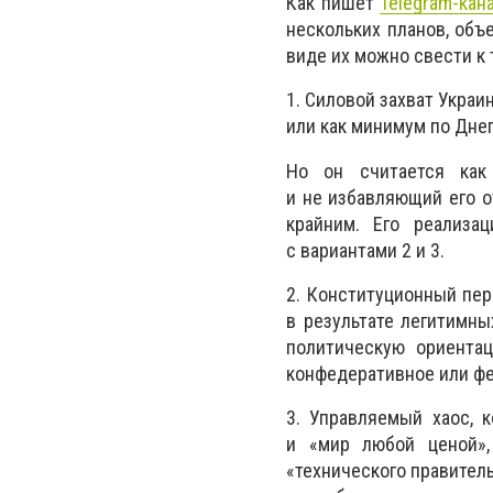
Как пишет
Telegram-кан
нескольких планов, объ
виде их можно свести к
1. Силовой захват Укра
или как минимум по Днеп
Но он считается как
и не избавляющий его о
крайним. Его реализа
с вариантами 2 и 3.
2. Конституционный пер
в результате легитимн
политическую ориентац
конфедеративное или фе
3. Управляемый хаос, 
и «мир любой ценой»,
«технического правител