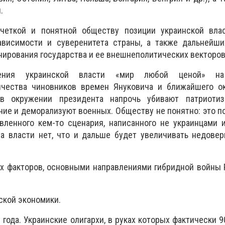
.
 четкой и понятной обществу позиции украинской вла
ависимости и суверенитета страны, а также дальнейши
нирования государства и ее внешнеполитических векторов
ления украинской власти «мир любой ценой» н
ичества чиновников времен Януковича и ближайшего о
 в окружении президента напрочь убивают патриотиз
ие и деморализуют военных. Обществу не понятно: это п
вленного кем-то сценария, написанного не украинцами 
та власти нет, что и дальше будет увеличивать недове
х факторов, основными направлениями гибридной войны 
ской экономики.
 года. Украинские олигархи, в руках которых фактически 