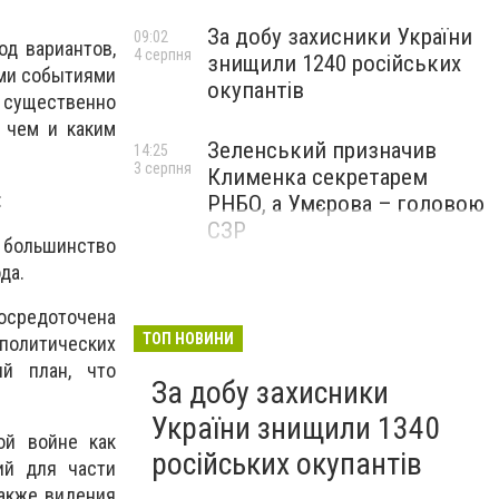
За добу захисники України
09:02
д вариантов,
4 серпня
знищили 1240 російських
ми событиями
окупантів
х существенно
 чем и каким
Зеленський призначив
14:25
3 серпня
Клименка секретарем
:
РНБО, а Умєрова – головою
СЗР
т большинство
да.
осредоточена
ТОП НОВИНИ
еполитических
ий план, что
За добу захисники
України знищили 1340
ой войне как
російських окупантів
ий для части
также видения