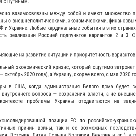
я с Путиным.
тесно взаимосвязаны между собой и имеют множество по
аны с внешнеполитическими, экономическими, финансовы
 РФ и Украине. Любые кардинальные события в этих страна
сть реализации Россией подпунктов вариантов 2 и 3. С
ияющие на развитие ситуации и приоритетность вариантов
альный экономический кризис, который ощутимо затроне
 октябрь 2020 года), а Украину, скорее всего, с мая 2020 го
оры в США, когда администрация Белого дома будет с
 внутреннего вопроса — сохранения власти, а не внешн
контексте проблемы Украины отодвигаются на задн
консолидированной позиции ЕС по российско-украинск
тинных причин войны, так и ее возможных последств
ия, Эстония, Литва, Польша, Болгария, Венгрия и др.), а 