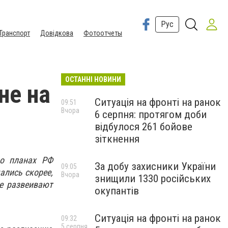
Рус
Транспорт
Довідкова
Фотоотчеты
ОСТАННІ НОВИНИ
не на
Ситуація на фронті на ранок
09:51
Вчора
6 серпня: протягом доби
відбулося 261 бойове
зіткнення
 о планах РФ
За добу захисники України
09:05
ались скорее,
Вчора
знищили 1330 російських
е развеивают
окупантів
Ситуація на фронті на ранок
09:32
5 серпня