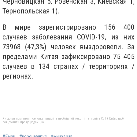
Черновицкая 5, Ровенская 3, Киевская 1,
Тернопольская 1).
В мире зарегистрировано 156 400
случаев заболевания COVID-19, из них
73968 (47,3%) человек выздоровели. За
пределами Китая зафиксировано 75 405
случаев в 134 странах / территориях /
регионах.
Якщо ви помітили помилку, виділіть необхідний текст і натисніть Ctrl + Enter, щоб
повідомити про це редакцію
#Емец
#коронавирус
#минздрав