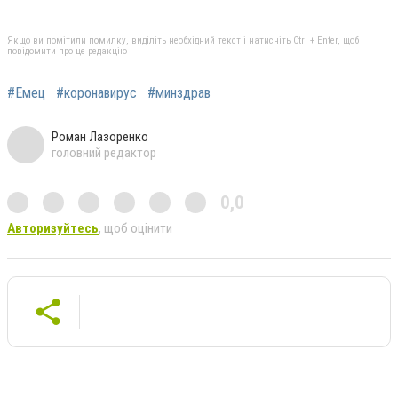
Якщо ви помітили помилку, виділіть необхідний текст і натисніть Ctrl + Enter, щоб
повідомити про це редакцію
#Емец
#коронавирус
#минздрав
Роман Лазоренко
головний редактор
0,0
Авторизуйтесь
, щоб оцінити