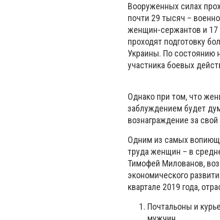
Вооруженных силах прох
почти 29 тысяч
–
военно
женщин-сержантов и 17
проходят подготовку бо
Украины. По состоянию н
участника боевых дейст
Однако при том, что же
заблуждением будет дум
вознаграждение за свой 
Одним из самых вопиющи
труда женщин
–
в средн
Тимофей Милованов, воз
экономического развит
квартале 2019 года, отр
Почтальоны и кур
мужчин.