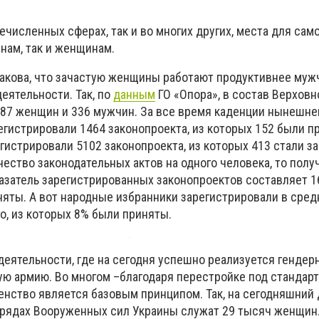
речисленных сферах, так и
во
многих других, места для сам
нам, так и женщинам.
такова, что зачастую женщины работают продуктивнее муж
деятельности. Так, по
данным
ГО «Опора», в состав Верхов
 87 женщин и 336 мужчин. За все время каденции нынешне
егистрировали 1464 законопроекта, из которых 152 были п
истрировали 5102 законопроекта, из которых 413 стали за
ество законодательных актов на одного человека, то получ
азатель зарегистрированных законопроектов составляет 16
няты. А вот народные избранники зарегистрировали в сред
о, из которых 8% были приняты
.
деятельности, где на сегодня успешно реализуется гендерн
ую армию. Во многом
–
благодаря перестройке под стандар
енство является базовым принципом. Так, на сегодняшний 
 рядах Вооруженных сил Украины служат 29 тысяч женщин.