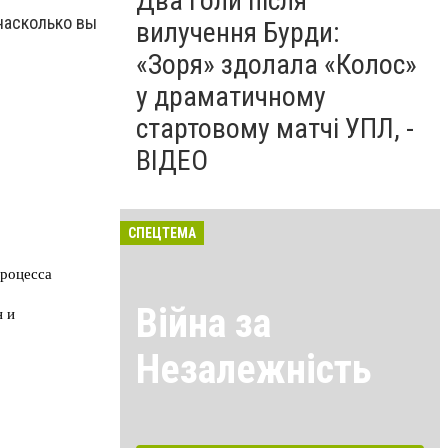
Два голи після
насколько вы
вилучення Бурди:
«Зоря» здолала «Колос»
у драматичному
стартовому матчі УПЛ, -
ВІДЕО
СПЕЦТЕМА
Війна за
Незалежність