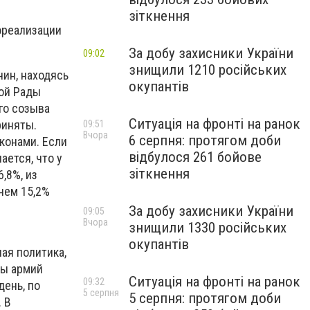
зіткнення
ореализации
За добу захисники України
09:02
знищили 1210 російських
чин, находясь
окупантів
ной Рады
го созыва
Ситуація на фронті на ранок
риняты.
09:51
Вчора
6 серпня: протягом доби
конами. Если
відбулося 261 бойове
ается, что у
зіткнення
,8%, из
нем 15,2%
За добу захисники України
09:05
Вчора
знищили 1330 російських
окупантів
ая политика,
ты армий
Ситуація на фронті на ранок
09:32
день, по
5 серпня
5 серпня: протягом доби
 В