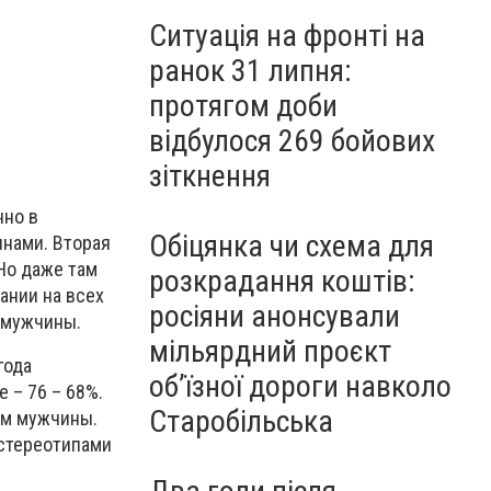
Ситуація на фронті на
ранок 31 липня:
протягом доби
відбулося 269 бойових
зіткнення
нно в
Обіцянка чи схема для
нами. Вторая
Но даже там
розкрадання коштів:
ании на всех
росіяни анонсували
 мужчины.
мільярдний проєкт
года
об’їзної дороги навколо
 – 76 – 68%.
Старобільська
ем мужчины.
 стереотипами