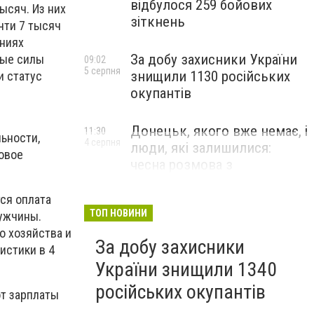
відбулося 259 бойових
ысяч. Из них
зіткнень
чти 7 тысяч
ниях
За добу захисники України
ные силы
09:02
5 серпня
знищили 1130 російських
и статус
окупантів
Донецьк, якого вже немає, і
11:30
ьности,
4 серпня
люди, які залишилися:
овое
чесна розмова з
В’ячеславом Верховським
ся оплата
ЛЮДИ УКРАЇНСЬКОГО ДОНЕЦЬКА
ТОП НОВИНИ
ужчины.
о хозяйства и
За добу захисники
истики в 4
України знищили 1340
російських окупантів
от зарплаты