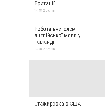
Британії
14:48, 2 серпня
Робота вчителем
англійської мови у
Таїланді
14:48, 2 серпня
Стажировка в США