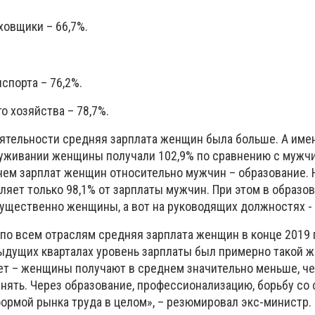
аховщики
–
66,7%.
нспорта
–
76,2%.
го хозяйства
–
78,7%.
еятельности средняя зарплата женщин была больше. А име
уживании женщины получали 102,9% по сравнению с мужчи
внем зарплат женщин относительно мужчин
–
образование. 
яет только 98,1% от зарплаты мужчин. При этом в образов
ущественно женщины, а вот на руководящих должностях -
 по всем отраслям средняя зарплата женщин в конце 2019 
ыдущих кварталах уровень зарплаты был примерно такой же
нет
–
женщины получают в среднем значительно меньше, ч
енять. Через образование, профессионализацию, борьбу со
формой рынка труда в целом»,
–
резюмировал экс-министр.