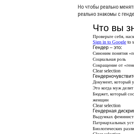
Но чтобы реально менять
реально
знаком
ы с генд