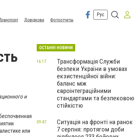
Рус
Транспорт
Довідкова
Фотоотчеты
ОСТАННІ НОВИНИ
сть
Трансформація Служби
16:17
безпеки України в умовах
екзистенційної війни:
баланс між
євроінтеграційними
ационного и
стандартами та безпековою
стійкістю
 беспочвенная
Ситуація на фронті на ранок
09:47
риятии
7 серпня: протягом доби
налистике или
відбулося 233 бойових