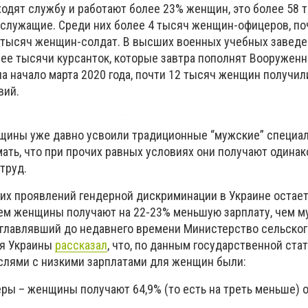
одят службу и работают более 23% женщин, это более 58 т
служащие. Среди них более 4 тысяч женщин-офицеров, по
 тысяч женщин-солдат. В высших военных учебных заведе
лее тысячи курсанток, которые завтра пополнят Вооружен
а начало марта 2020 года, почти 12 тысяч женщин получил
вий.
нщины уже давно усвоили традиционные “мужские” специал
ать, что при прочих равных условиях они получают одинак
труд.
х проявлений гендерной дискриминации в Украине остает
ем женщины получают на 22-23% меньшую зарплату, чем м
главлявший до недавнего времени Министерство сельског
ия Украины
рассказал
, что, по данным государственной стат
аслями с низкими зарплатами для женщин были:
ьеры
–
женщины получают 64,9% (то есть на треть меньше) 