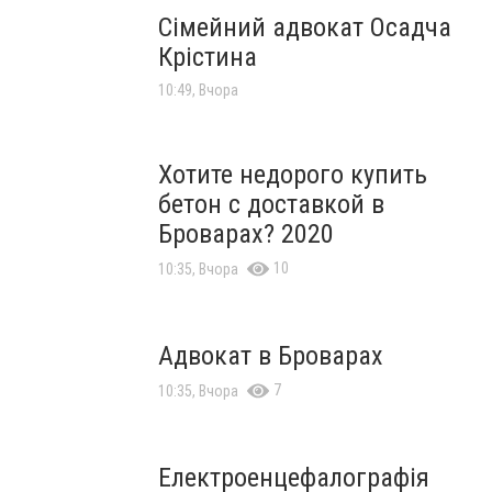
Сімейний адвокат Осадча
Крістина
10:49, Вчора
Хотите недорого купить
бетон с доставкой в
Броварах? 2020
10
10:35, Вчора
Адвокат в Броварах
7
10:35, Вчора
Електроенцефалографія