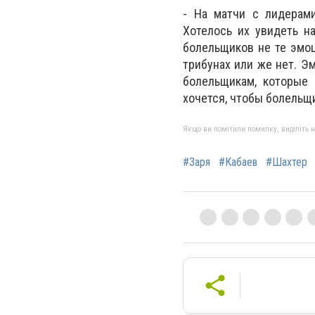
- На матчи с лидерами
Хотелось их увидеть н
болельщиков не те эмоц
трибунах или же нет. Э
болельщикам, которые
хочется, чтобы болельщи
Якщо ви помітили помилку, виділіть нео
#Заря
#Кабаев
#Шахтер