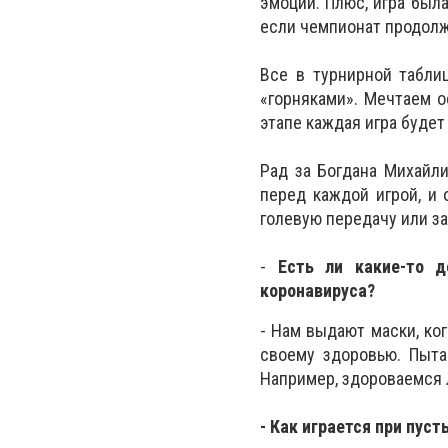
эмоций. Плюс, игра был
если чемпионат продолж
Все в турнирной табли
«горняками». Мечтаем о
этапе каждая игра будет
Рад за Богдана Михайли
перед каждой игрой, и 
голевую передачу или за
-
Есть ли какие-то 
коронавируса?
- Нам выдают маски, ког
своему здоровью. Пыта
Например, здороваемся л
- Как играется при пуст