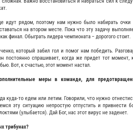
а сложная. Важно восстановиться и набраться сил к след
ат.
це идут рядом, поэтому нам нужно было набирать очки 
ставаться на втором месте. Пока что эту задачу выполня
 как финал. Обыграть лидера чемпионата – дорогого стоит.
ченко, который забил гол и помог нам победить. Разгов
он постоянно спрашивает, когда же придет тот момент, 
бью. Вот, к счастью, этот момент настал.
дополнительные меры в команде, для предотвращен
да куда-то едем или летим. Говорили, что нужно отнестис
емся эту ситуацию непростую отпустить и привнести б
октями (улыбается). Дай Бог, нас этот вирус не заденет.
ых трибунах?