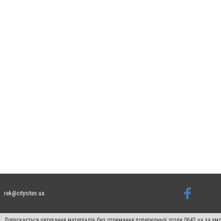
rek@citysites.ua
Допускається цитування матеріалів без отримання попередньої згоди 0642.ua за умо