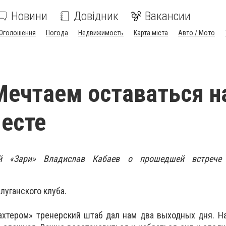
Новини
Довідник
Вакансии
Оголошення
Погода
Недвижимость
Карта міста
Авто / Мото
Мечтаем оставаться н
есте
й «Зари» Владислав Кабаев о прошедшей встрече
луганского клуба.
ахтером» тренерский штаб дал нам два выходных дня. Н