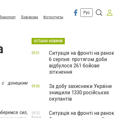
Рус
Транспорт
Довідкова
Фотоотчеты
ОСТАННІ НОВИНИ
а
Ситуація на фронті на ранок
09:51
6 серпня: протягом доби
відбулося 261 бойове
зіткнення
 с донецким
За добу захисники України
09:05
знищили 1330 російських
окупантів
аберемся сил,
Ситуація на фронті на ранок
09:32
Вчора