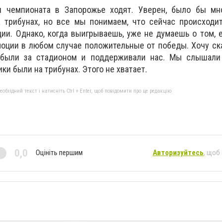
 чемпионата в Запорожье ходят. Уверен, было бы мно
а трибунах, но все мы понимаем, что сейчас происходи
ии. Однако, когда выигрываешь, уже не думаешь о том, е
моции в любом случае положительные от победы. Хочу ск
 были за стадионом и поддерживали нас. Мы слышали 
ки были на трибунах. Этого не хватает.
бхідний текст і натисніть Ctrl + Enter, щоб повідомити про це редакцію
0,0
Оцініть першим
Авторизуйтесь
, щоб