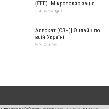
(ЕЕГ). Мікрополярізація
1
10:41, Вчора
Адвокат (СЗЧ)| Онлайн по
всій Україні
09:53, 27 липня
Для інтернет-видань обов'язкове розміщення прямого, відкритого для пошукових