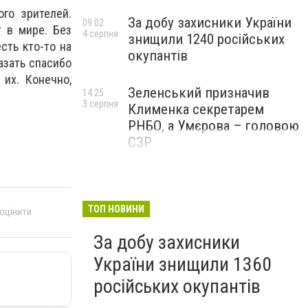
го зрителей.
За добу захисники України
09:02
т в мире. Без
4 серпня
знищили 1240 російських
сть кто-то на
окупантів
азать спасибо
их. Конечно,
Зеленський призначив
14:25
3 серпня
Клименка секретарем
РНБО, а Умєрова – головою
СЗР
ТОП НОВИНИ
 оцінити
За добу захисники
України знищили 1360
російських окупантів