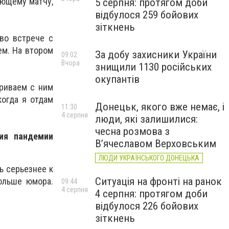
ующему матчу,
5 серпня: протягом доби
відбулося 259 бойових
зіткнень
во встрече с
ем. На втором
За добу захисники України
09:02
Вчора
знищили 1130 російських
окупантів
ариваем с ним
когда я отдам
Донецьк, якого вже немає, і
11:30
4 серпня
люди, які залишилися:
чесна розмова з
ия пандемии
В’ячеславом Верховським
ЛЮДИ УКРАЇНСЬКОГО ДОНЕЦЬКА
ь серьезнее к
Ситуація на фронті на ранок
ольше юмора.
09:44
4 серпня
4 серпня: протягом доби
відбулося 226 бойових
зіткнень