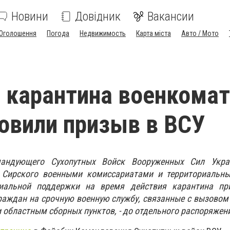
Новини
Довідник
Вакансии
Оголошення
Погода
Недвижимость
Карта міста
Авто / Мото
 карантина военкома
овили призыв в ВСУ
ндующего Сухопутных Войск Вооруженных Сил Украи
а Сирского военными комиссариатами и территориальн
иальной поддержки на время действия карантина при
раждан на срочную военную службу, связанные с вызовом
и областны
м
сборных пунктов, - до отдельного распоряжен