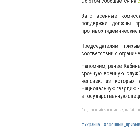
Об этом сообщается на
Зато военные комисс
поддержки должны пр
противоэпидемические 
Председателям призыв
соответствии с огранич
Напомним, ранее Кабин
срочную военную служб
человек, из которых
Национальную гвардию - 
в Государственную спец
Якщо ви помітили помилку, виділіть нео
#Украина
#военный_призы