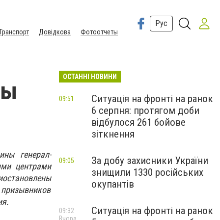
Рус
Транспорт
Довідкова
Фотоотчеты
ОСТАННІ НОВИНИ
ты
Ситуація на фронті на ранок
09:51
6 серпня: протягом доби
відбулося 261 бойове
зіткнення
ны генерал-
За добу захисники України
09:05
ыми центрами
знищили 1330 російських
остановлен
ы
окупантів
 призывников
ия.
Ситуація на фронті на ранок
09:32
Вчора