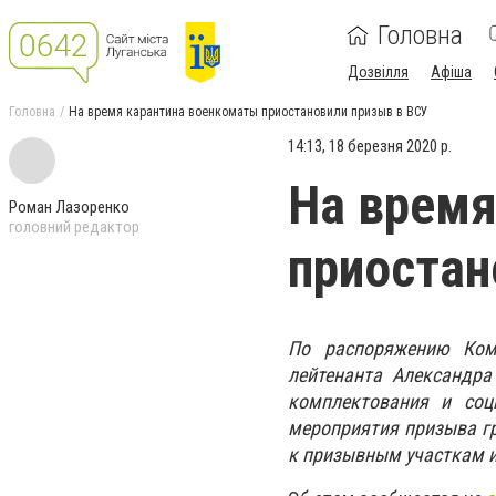
Головна
Дозвілля
Афіша
Головна
На время карантина военкоматы приостановили призыв в ВСУ
14:13, 18 березня 2020 р.
На время
Роман Лазоренко
головний редактор
приостан
По
распоряжени
ю
Кома
лейтенанта Александр
комплектования и соц
мероприятия призыва г
к призывным участкам 