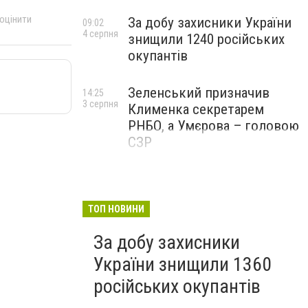
 оцінити
За добу захисники України
09:02
4 серпня
знищили 1240 російських
окупантів
Зеленський призначив
14:25
3 серпня
Клименка секретарем
РНБО, а Умєрова – головою
СЗР
ТОП НОВИНИ
За добу захисники
України знищили 1360
російських окупантів