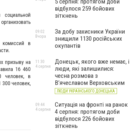
5 серпня: протягом доби
відбулося 259 бойових
 социальной
зіткнень
рганизовать
За добу захисники України
09:02
Вчора
знищили 1130 російських
у комиссий в
окупантів
сти.
Донецьк, якого вже немає, і
их призыву на
11:30
4 серпня
люди, які залишилися:
авила 16 460
чесна розмова з
 человек, в
В’ячеславом Верховським
 300 человек,
ЛЮДИ УКРАЇНСЬКОГО ДОНЕЦЬКА
Ситуація на фронті на ранок
09:44
4 серпня
4 серпня: протягом доби
відбулося 226 бойових
зіткнень