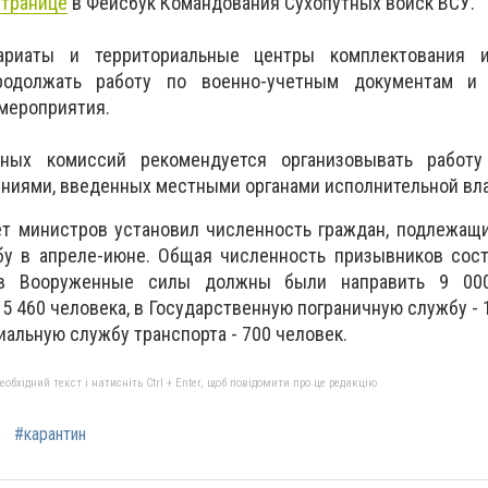
странице
в Фейсбук Командования Сухопутных войск ВСУ.
ариаты и территориальные центры комплектования и
одолжать работу по военно-учетным документам и о
мероприятия.
ных комиссий рекомендуется организовывать работ
ениями, введенных местными органами исполнительной вла
ет министров установил численность граждан, подлежащ
у в апреле-июне. Общая численность призывников сост
 в Вооруженные силы должны были направить 9 000
5 460 человека, в Государственную пограничную службу - 1
иальную службу транспорта - 700 человек.
бхідний текст і натисніть Ctrl + Enter, щоб повідомити про це редакцію
в
#карантин