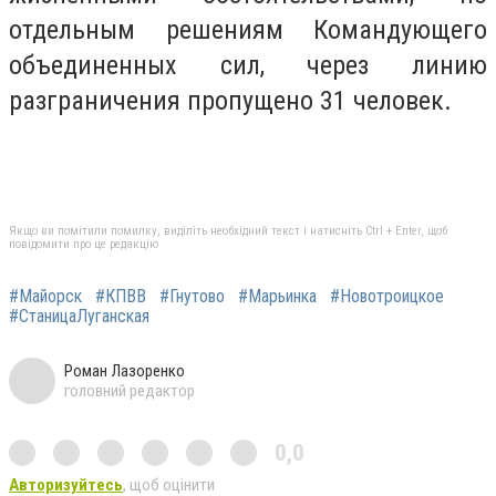
отдельным решениям Командующего
объединенных сил, через линию
разграничения пропущено 31 человек.
Якщо ви помітили помилку, виділіть необхідний текст і натисніть Ctrl + Enter, щоб
повідомити про це редакцію
#Майорск
#КПВВ
#Гнутово
#Марьинка
#Новотроицкое
#СтаницаЛуганская
Роман Лазоренко
головний редактор
0,0
Авторизуйтесь
, щоб оцінити