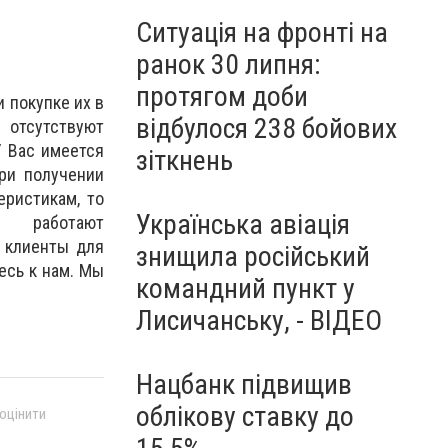
Ситуація на фронті на
ранок 30 липня:
протягом доби
 покупке их в
відбулося 238 бойових
 отсутствуют
У Вас имеется
зіткнень
ри получении
еристикам, то
Українська авіація
 работают
 клиенты для
знищила російський
есь к нам. Мы
командний пункт у
Лисичанську, - ВІДЕО
Нацбанк підвищив
облікову ставку до
 оцінити