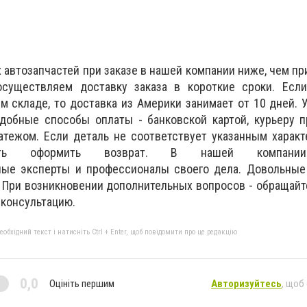
автозапчастей при заказе в нашей компании ниже, чем при
существляем доставку заказа в короткие сроки. Если
м складе, то доставка из Америки занимает от 10 дней. 
добные способы оплаты - банковской картой, курьеру п
атежом. Если деталь не соответствует указанным характ
сть оформить возврат. В нашей компании
ые эксперты и профессионалы своего дела. Довольные
е. При возникновении дополнительных вопросов - обращайт
консультацию.
бхідний текст і натисніть Ctrl + Enter, щоб повідомити про це редакцію
0,0
Оцініть першим
Авторизуйтесь
, щоб