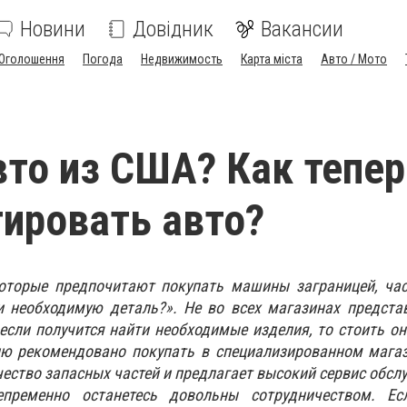
Новини
Довідник
Вакансии
Оголошення
Погода
Недвижимость
Карта міста
Авто / Мото
вто из США? Как тепе
ировать авто?
которые предпочитают покупать машины заграницей, час
ти необходимую деталь?». Не во всех магазинах предст
если получится найти необходимые изделия, то стоить он
ию рекомендовано покупать в специализированном магаз
чество запасных частей и предлагает высокий сервис обсл
пременно останетесь довольны сотрудничеством. Ес