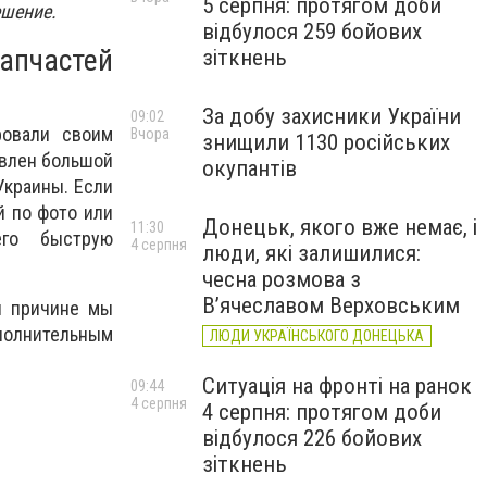
5 серпня: протягом доби
ешение.
відбулося 259 бойових
апчастей
зіткнень
За добу захисники України
09:02
овали своим
Вчора
знищили 1130 російських
авлен большой
окупантів
Украины. Если
й по фото или
Донецьк, якого вже немає, і
11:30
его быструю
4 серпня
люди, які залишилися:
чесна розмова з
В’ячеславом Верховським
й причине мы
олнительным
ЛЮДИ УКРАЇНСЬКОГО ДОНЕЦЬКА
Ситуація на фронті на ранок
09:44
4 серпня
4 серпня: протягом доби
відбулося 226 бойових
зіткнень