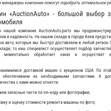
о менеджеры компании помогут подобрать оптимальное р
ин «AuctionAuto» - большой выбор з
омобиля
ты нашей компании
AuctionAuto.parts
мы продемонстрир
зм и надежность. На нашем складе в городе Киев предст
на авто, которые мы быстро доставляем в любой регион 
складе, то наш специалист осуществляет подбор запчасте
ер моментально обработает заказ и осуществит 
занимаемся доставкой машин с аукционов США. По это
 обеспечиваем их необходимыми запчастями. К доп
чества с нами можно отнести:
ем запасные части по vin-коду или фотографии;
вку и оценку стоимости ремонта машины по фото;