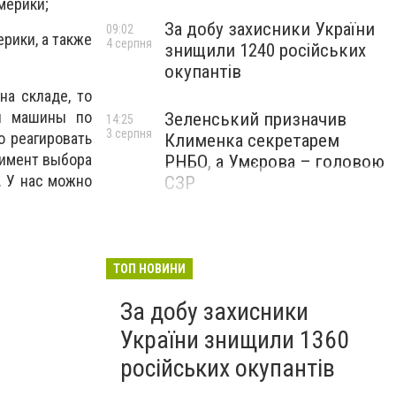
мерики;
За добу захисники України
09:02
рики, а также
4 серпня
знищили 1240 російських
окупантів
на складе, то
ля машины по
Зеленський призначив
14:25
3 серпня
о реагировать
Клименка секретарем
тимент выбора
РНБО, а Умєрова – головою
. У нас можно
СЗР
ТОП НОВИНИ
За добу захисники
України знищили 1360
російських окупантів