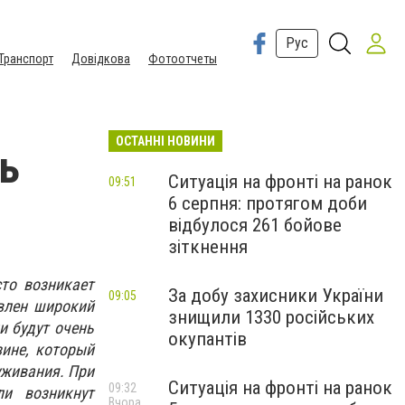
Рус
Транспорт
Довідкова
Фотоотчеты
ОСТАННІ НОВИНИ
рь
Ситуація на фронті на ранок
09:51
6 серпня: протягом доби
відбулося 261 бойове
зіткнення
то возникает
За добу захисники України
09:05
авлен широкий
знищили 1330 російських
и будут очень
окупантів
ине, который
уживания. При
Ситуація на фронті на ранок
09:32
ли возникнут
Вчора