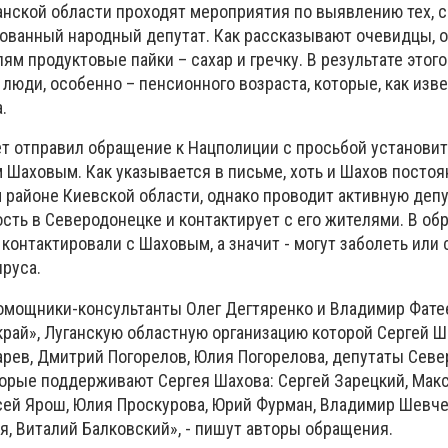
анской области проходят мероприятия по выявлению тех, с
ованный народный депутат. Как рассказывают очевидцы, о
ям продуктовые пайки – сахар и гречку. В результате этого
 люди, особенно – пенсионного возраста, которые, как изве
а.
т отправил обращение к Нацполиции с просьбой установить
 Шаховым. Как указывается в письме, хоть и Шахов постоя
 районе Киевской области, однако проводит активную депу
сть в Северодонецке и контактирует с его жителями. В о
 контактировали с Шаховым, а значит - могут заболеть или 
ируса.
омощники-консультанты Олег Дегтяренко и Владимир Фате
край», Луганскую областную организацию которой Сергей Ш
сарев, Дмитрий Погорелов, Юлия Погорелова, депутаты Сев
торые поддерживают Сергея Шахова: Сергей Зарецкий, Мак
сей Ярош, Юлия Проскурова, Юрий Фурман, Владимир Шевче
я, Виталий Балковский», - пишут авторы обращения.