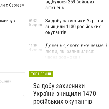
відбулося 259 бойових
али с Сергеем
зіткнень
За добу захисники України
онавирус
09:02
5 серпня
знищили 1130 російських
окупантів
Донецьк, якого вже немає, і
11:30
4 серпня
люди, які залишилися:
чесна розмова з
В’ячеславом Верховським
ЛЮДИ УКРАЇНСЬКОГО ДОНЕЦЬКА
ТОП НОВИНИ
 оцінити
За добу захисники
України знищили 1470
російських окупантів