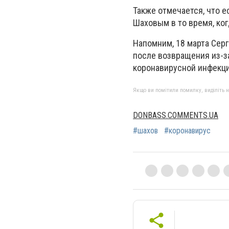
Также отмечается, что е
Шаховым в то время, ко
Напомним, 18 марта Сер
после возвращения из-за
коронавирусной инфекци
Якщо ви помітили помилку, виділіть нео
DONBASS.COMMENTS.UA
#шахов
#коронавирус