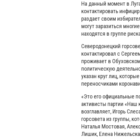
На данный момент в Луг
контактировать инфицир
раздает своим избирател
могут заразиться многие
находятся в группе риск
Северодонецкий горсове
контактировал с Сергеем
проживает в Обуховском
политическую деятельно
указан круг лиц, которые
переносчиками коронав
«Это его официальные п
активисты партии «Наш 
возглавляет, Игорь Сле
горсовета из группы, ко
Наталья Мостовая, Алек
Лишик, Елена Нижельска