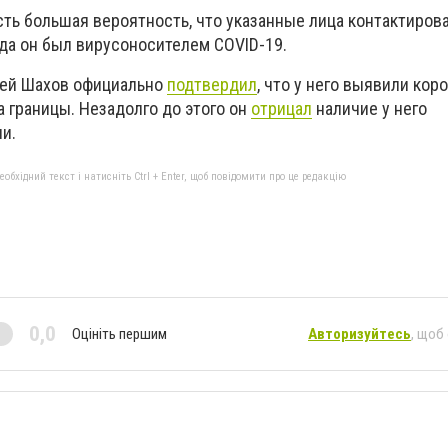
сть большая вероятность, что указанные лица контактиров
гда он был вирусоносителем COVID-19.
гей Шахов официально
подтвердил
, что у него выявили кор
 границы. Незадолго до этого он
отрицал
наличие у него
и.
бхідний текст і натисніть Ctrl + Enter, щоб повідомити про це редакцію
0,0
Оцініть першим
Авторизуйтесь
, щоб