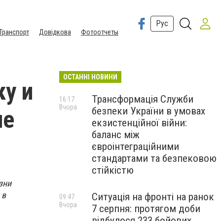
Рус
Транспорт
Довідкова
Фотоотчеты
ОСТАННІ НОВИНИ
у и
Трансформація Служби
16:17
Вчора
безпеки України в умовах
не
екзистенційної війни:
баланс між
євроінтеграційними
стандартами та безпековою
стійкістю
зни
 в
Ситуація на фронті на ранок
09:47
Вчора
7 серпня: протягом доби
відбулося 233 бойових