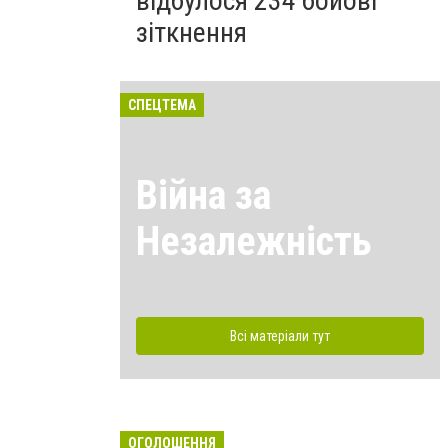
відбулося 234 бойові
зіткнення
СПЕЦТЕМА
Війна за
Незалежність
Всі матеріали тут
ОГОЛОШЕННЯ