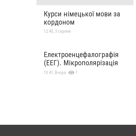
Курси німецької мови за
кордоном
12:40, 3 серпня
Електроенцефалографія
(ЕЕГ). Мікрополярізація
1
10:41, Вчора