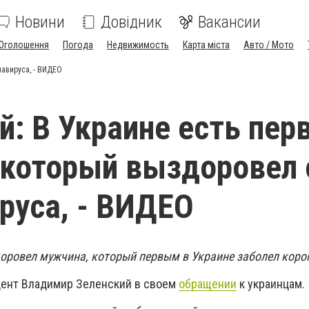
Новини
Довідник
Вакансии
Оголошення
Погода
Недвижимость
Карта міста
Авто / Мото
навируса, - ВИДЕО
й: В Украине есть пер
 который выздоровел 
руса, - ВИДЕО
оровел мужчина, который первым в Украине заболел коро
дент Владимир Зеленский в своем
обращении
к украинцам.