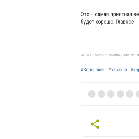
Это – самая приятная ве
будет хорошо. Главное -
Якщо ви помітили помилку, виділіть нео
#Зеленский
#Украина
#ко