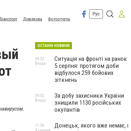
Рус
Транспорт
Довідкова
Фотоотчеты
ОСТАННІ НОВИНИ
вый
Ситуація на фронті на ранок
09:32
Вчора
5 серпня: протягом доби
от
відбулося 259 бойових
зіткнень
За добу захисники України
09:02
Вчора
знищили 1130 російських
навирусом.
окупантів
Донецьк, якого вже немає, і
11:30
4 серпня