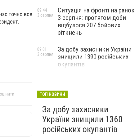
Ситуація на фронті на ранок
09:44
 нас точно все
3 серпня
3 серпня: протягом доби
езидент.
відбулося 207 бойових
зіткнень
За добу захисники України
09:01
3 серпня
знищили 1390 російських
окупантів
 оцінити
ТОП НОВИНИ
За добу захисники
України знищили 1360
російських окупантів