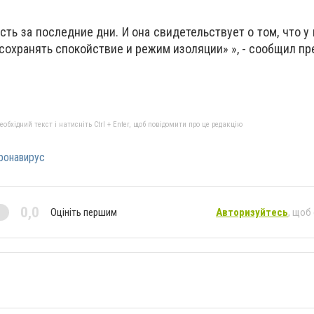
сть за последние дни. И она свидетельствует о том, что у
 сохранять спокойствие и режим изоляции» », - сообщил пр
бхідний текст і натисніть Ctrl + Enter, щоб повідомити про це редакцію
ронавирус
0,0
Оцініть першим
Авторизуйтесь
, щоб