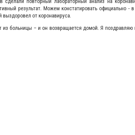
в сделали повторный лабораторный анализ на коронави
ативный результат. Можем констатировать официально - в
й выздоровел от коронавируса.
 из больницы – и он возвращается домой. Я поздравляю и