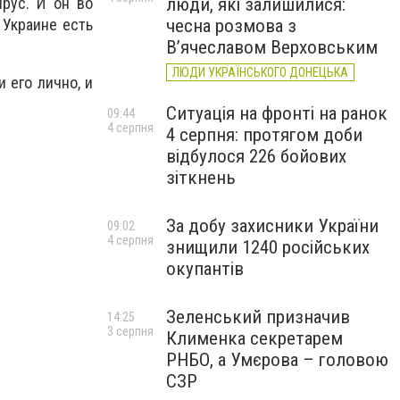
люди, які залишилися:
рус. И он во
чесна розмова з
 Украине есть
В’ячеславом Верховським
ЛЮДИ УКРАЇНСЬКОГО ДОНЕЦЬКА
 его лично, и
Ситуація на фронті на ранок
09:44
4 серпня
4 серпня: протягом доби
відбулося 226 бойових
зіткнень
За добу захисники України
09:02
4 серпня
знищили 1240 російських
окупантів
Зеленський призначив
14:25
3 серпня
Клименка секретарем
РНБО, а Умєрова – головою
СЗР