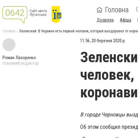
Головна
Дозвілля
Афіша
Головна
Зеленский: В Украине есть первый человек, который выздоровел от коро
11:56, 20 березня 2020 р.
Зеленски
Роман Лазоренко
головний редактор
человек,
коронави
В городе Черновцы вызд
Об этом сообщил прези