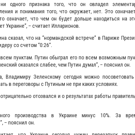
ни одного признака того, что он овладел элемент
ления и понимания того, что окружает, нет. Это означает
то означает, что чем он будет дольше находиться на эт
т Украине“, – считает Илларионов.
ина сказал, что на “нормандской встрече” в Париже През
деру со счетом “0:26”.
 всем пунктам. Путин обыграл его по всем возможным пун
енский оказался слабее, чем Путин думал”, – пояснил он.
а, Владимиру Зеленскому сегодня можно посоветовать
ать в переговоры с Путиным не при каких условиях.
 отрицательно отозвался и о результатах работы правител
ного производства в Украине минус 10%. За вре
, – пояснил он.
итает, что Украине сегодня нужен перезапуск прави