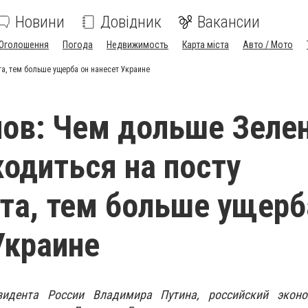
Новини
Довідник
Вакансии
Оголошення
Погода
Недвижимость
Карта міста
Авто / Мото
а, тем больше ущерба он нанесет Украине
ов: Чем дольше Зеле
ходиться на посту
та, тем больше ущерб
Украине
идента России Владимира Путина, российский экон