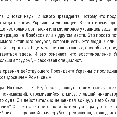
ла. С новой Рады. С нового Президента. Потому что про
съедать время Украины и украинцев. За это время пр
ще несколько сот тысяч или миллионов украинцев уедут на
операцию на Донбассе или в другом месте. Это просто по
самого активного ресурса, который есть. Это люди. Люди 
шей скоростью. Еще меньше талантливых, способных, пр
аваться здесь. И это означает, что восстановление У
ольшим трудом”, – рассказал специалист.
ов сравнил действующего Президента Украины с последн
ксандровичем Романовым.
ора Николая II – Ред.) знал, пишут о нем очень пози
 понимающий, стремившийся к миру, ставший инициато
го суда. Он действительно ненавидел войну, у него были
нчил? Он не только не спас собственную страну, он не т
ибших в кровавой мясорубке революции, гражданс