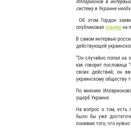
Илларионов в интервь
систему в Украине необ
Об этом Гордон зая
опубликовал
ссылку
на 
В самом интервью росси
действующей украинской
“Он случайно попал на э
как говорит пословица 
своих действий, он в
украинскому обществу то
По мнению Илларионова
ущерб Украине.
На вопрос о том, есть 
было бы уже достаточн
понимая того, что нужно