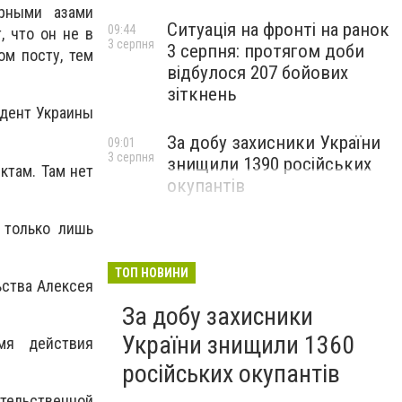
арными азами
Ситуація на фронті на ранок
09:44
, что он не в
3 серпня
3 серпня: протягом доби
ом посту, тем
відбулося 207 бойових
зіткнень
идент Украины
За добу захисники України
09:01
3 серпня
знищили 1390 російських
ктам. Там нет
окупантів
 только лишь
ТОП НОВИНИ
ьства Алексея
За добу захисники
України знищили 1360
мя действия
російських окупантів
тельственной