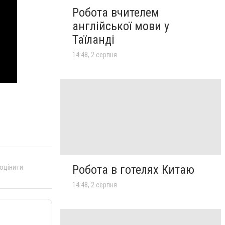
Робота вчителем
англійської мови у
Таїланді
14:48, 2 серпня
Робота в готелях Китаю
 оцінити
14:48, 2 серпня