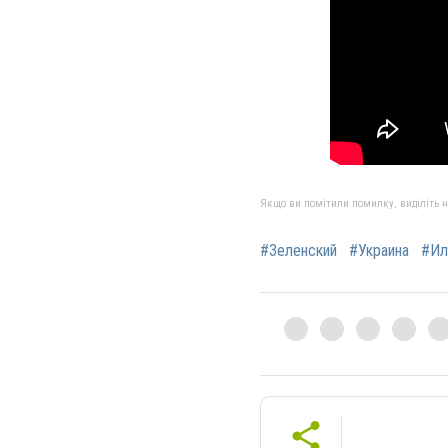
Якщо ви помітили помилку, виділіть нео
#Зеленский
#Украина
#Ил