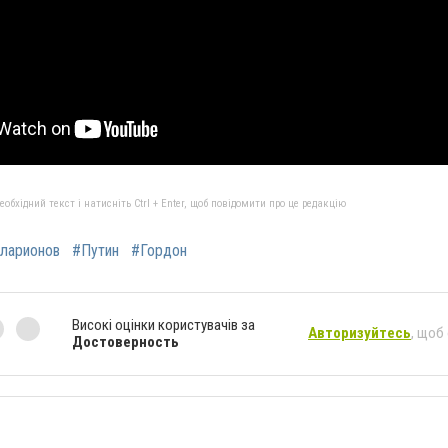
бхідний текст і натисніть Ctrl + Enter, щоб повідомити про це редакцію
ларионов
#Путин
#Гордон
Високі оцінки користувачів за
Авторизуйтесь
, щоб
Достоверность