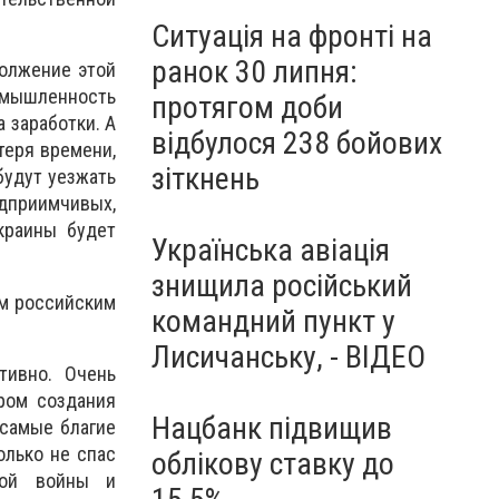
Ситуація на фронті на
ранок 30 липня:
должение этой
омышленность
протягом доби
 заработки. А
відбулося 238 бойових
теря времени,
зіткнень
будут уезжать
едприимчивых,
краины будет
Українська авіація
знищила російський
им российским
командний пункт у
Лисичанську, - ВІДЕО
тивно. Очень
ром создания
Нацбанк підвищив
 самые благие
олько не спас
облікову ставку до
кой войны и