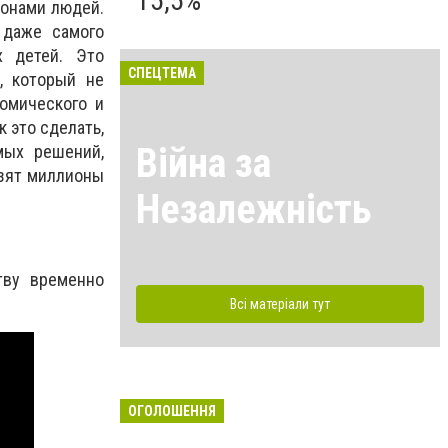
15,5%
ионами людей.
 даже самого
х детей. Это
СПЕЦТЕМА
, который не
номического и
к это сделать,
Війна за
мых решений,
азят миллионы
Незалежність
тву временно
Всі матеріали тут
ОГОЛОШЕННЯ