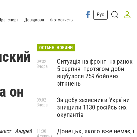
Рус
Транспорт
Довідкова
Фотоотчеты
ОСТАННІ НОВИНИ
нский
Ситуація на фронті на ранок
09:32
Вчора
5 серпня: протягом доби
відбулося 259 бойових
зіткнень
а он
За добу захисники України
09:02
Вчора
знищили 1130 російських
окупантів
Донецьк, якого вже немає, і
омист Андрей
11:30
4 серпня