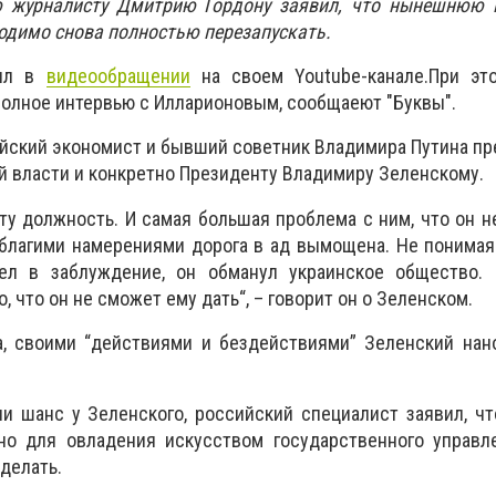
ю журналисту Дмитрию Гордону заявил, что нынешнюю 
ходимо снова полностью перезапускать.
вил в
видеообращении
на своем Youtube-канале.При эт
полное интервью с Илларионовым, сообщаеют "Буквы".
йский экономист и бывший советник Владимира Путина пр
 власти и конкретно Президенту Владимиру Зеленскому.
ту должность. И самая большая проблема с ним, что он не
“благими намерениями дорога в ад вымощена. Не понима
вел в заблуждение, он обманул украинское общество.
, что он не сможет ему дать“, – говорит он о Зеленском.
, своими “действиями и бездействиями” Зеленский нан
ли шанс у Зеленского, российский специалист заявил, ч
о для овладения искусством государственного управле
 делать.