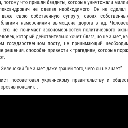
, потому что пришли бандиты, которые уничтожали милл
лександрович не сделал необходимого. Он не сделал
 даже свою собственную супругу, своих собственны
 благими намерениями вымощена дорога в ад. Человек
т его, не понимает закономерностей политического эко
ловек, который действительно хочет блага, но не знает, ка
м государственном посту, не принимающий необходи
 решения, способен привести к трагедиям, которые пор
рт.
Зеленский “не знает даже граней того, чего он не знает”.
ист посоветовал украинскому правительству и общес
морозив конфликт.