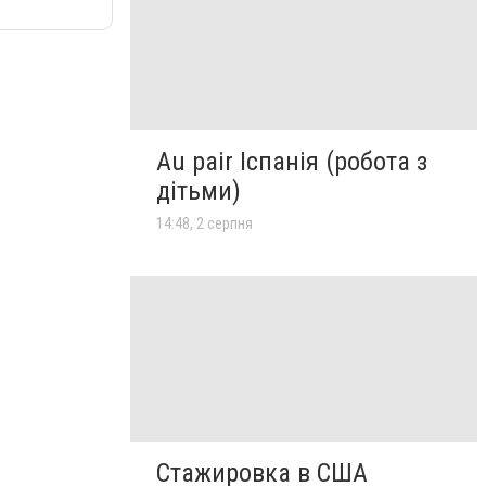
Au pair Іспанія (робота з
дітьми)
14:48, 2 серпня
Стажировка в США