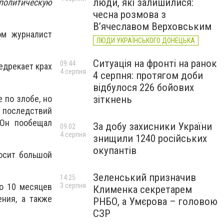
люди, які залишилися:
политическую
чесна розмова з
В’ячеславом Верховським
ом журналист
ЛЮДИ УКРАЇНСЬКОГО ДОНЕЦЬКА
Ситуація на фронті на ранок
09:44
едрекает крах
4 серпня
4 серпня: протягом доби
відбулося 226 бойових
 по злобе, но
зіткнень
я последствий
 Он пообещал
За добу захисники України
09:02
4 серпня
знищили 1240 російських
окупантів
осит большой
Зеленський призначив
14:25
то 10 месяцев
3 серпня
Клименка секретарем
ния, а также
РНБО, а Умєрова – головою
СЗР