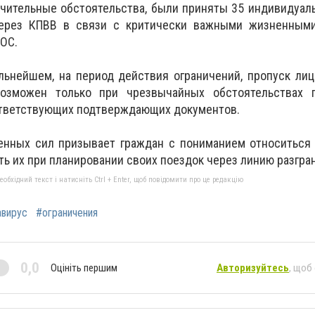
ючительные обстоятельства, были приняты 35 индивидуа
через КПВВ в связи с критически важными жизненными
ОС.
льнейшем, на период действия ограничений, пропуск ли
возможен только при чрезвычайных обстоятельствах г
ответствующих подтверждающих документов.
нных сил призывает граждан с пониманием относиться
ть их при планировании своих поездок через линию разгра
бхідний текст і натисніть Ctrl + Enter, щоб повідомити про це редакцію
авирус
#ограничения
0,0
Оцініть першим
Авторизуйтесь
, щоб