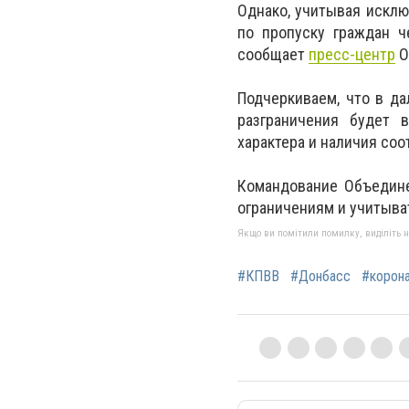
Однако, учитывая искл
по пропуску граждан 
сообщает
пресс-центр
О
Подчеркиваем, что в да
разграничения будет 
характера и наличия со
Командование Объедине
ограничениям и учитыва
Якщо ви помітили помилку, виділіть нео
#КПВВ
#Донбасс
#корон