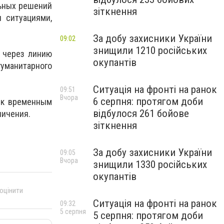
льных решений
зіткнення
 ситуациями,
За добу захисники України
09:02
знищили 1210 російських
ц через линию
окупантів
уманитарного
Ситуація на фронті на ранок
09:51
Вчора
6 серпня: протягом доби
 к временным
відбулося 261 бойове
ничения.
зіткнення
За добу захисники України
09:05
Вчора
знищили 1330 російських
окупантів
 оцінити
Ситуація на фронті на ранок
09:32
5 серпня
5 серпня: протягом доби