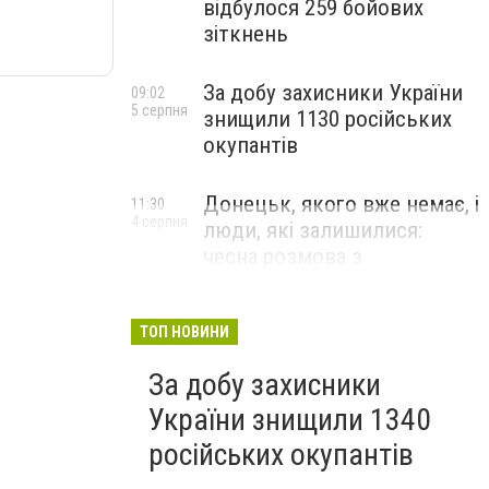
відбулося 259 бойових
зіткнень
За добу захисники України
09:02
5 серпня
знищили 1130 російських
окупантів
Донецьк, якого вже немає, і
11:30
4 серпня
люди, які залишилися:
чесна розмова з
В’ячеславом Верховським
ЛЮДИ УКРАЇНСЬКОГО ДОНЕЦЬКА
ТОП НОВИНИ
За добу захисники
України знищили 1340
російських окупантів