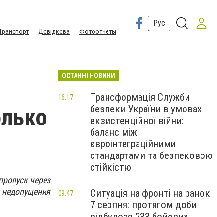
Рус
Транспорт
Довідкова
Фотоотчеты
ОСТАННІ НОВИНИ
Трансформація Служби
16:17
безпеки України в умовах
олько
екзистенційної війни:
баланс між
євроінтеграційними
стандартами та безпековою
стійкістю
пропуск через
ю недопущения
Ситуація на фронті на ранок
09:47
7 серпня: протягом доби
відбулося 233 бойових