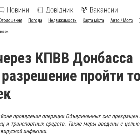
Новини
Довідник
Вакансии
Оголошення
Погода
Недвижимость
Карта міста
Авто / Мото
ловек
через КПВВ Донбасса
 разрешение пройти т
ек
айоне проведения операции Объединенных сил прекращен 
иц и транспортных средств. Такие меры введены с цель
вирусной инфекции.