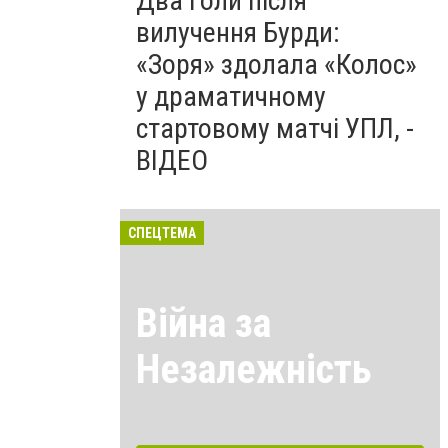
Два голи після
вилучення Бурди:
«Зоря» здолала «Колос»
у драматичному
стартовому матчі УПЛ, -
ВІДЕО
СПЕЦТЕМА
Війна за
Незалежність