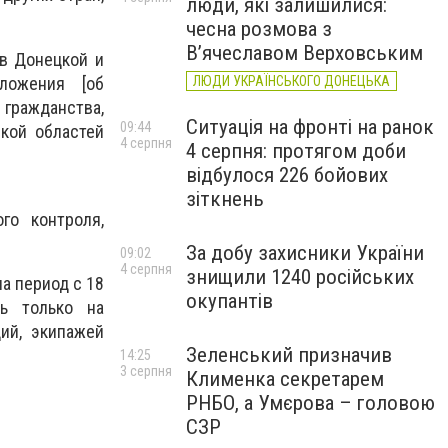
люди, які залишилися:
чесна розмова з
В’ячеславом Верховським
ов Донецкой и
оложения [об
ЛЮДИ УКРАЇНСЬКОГО ДОНЕЦЬКА
 гражданства,
Ситуація на фронті на ранок
09:44
кой областей
4 серпня
4 серпня: протягом доби
відбулося 226 бойових
зіткнень
го контроля,
За добу захисники України
09:02
4 серпня
знищили 1240 російських
а период с 18
окупантів
ь только на
ий, экипажей
Зеленський призначив
14:25
3 серпня
Клименка секретарем
РНБО, а Умєрова – головою
СЗР