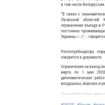
в том числе Белоруссии.
"В связи с экономичес
Луганской областей У
ограничении въезда в Р
постоянно проживающих
Украины <…>", - говорит
Роспотребнадзору пору
говорится в документе.
Ограничения на въезд и
марта по 1 мая 2020
дипломатических работ
воздушных, морских и ре
Якщо ви помітили помилку, виділіть нео
#ОРДЛО
#Россия
#въезд