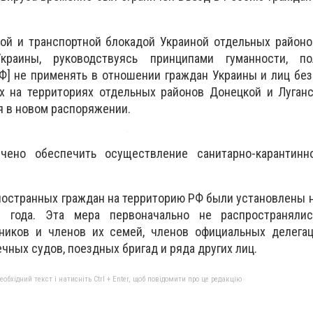
кой и транспортной блокадой Украиной отдельных район
краины, руководствуясь принципами гуманности, п
Ф] не применять в отношении граждан Украины и лиц без
 на территориях отдельных районов Донецкой и Луганс
ся в новом распоряжении.
чено обеспечить осуществление санитарно-карантинно
ностранных граждан на территорию РФ были установлены н
 года. Эта мера первоначально не распространялис
ников и членов их семей, членов официальных делегац
чных судов, поездных бригад и ряда других лиц.
бхідний текст і натисніть Ctrl + Enter, щоб повідомити про це редакцію