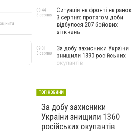
Ситуація на фронті на ранок
09:44
3 серпня
3 серпня: протягом доби
 оцінити
відбулося 207 бойових
зіткнень
За добу захисники України
09:01
3 серпня
знищили 1390 російських
окупантів
ТОП НОВИНИ
За добу захисники
України знищили 1360
російських окупантів