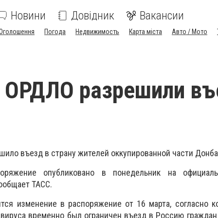
Новини
Довідник
Вакансии
Оголошення
Погода
Недвижимость
Карта міста
Авто / Мото
 ОРДЛО разрешили въ
шило въезд в страну жителей оккупированной части Донб
поряжение опубликовано в понедельник на официаль
ообщает ТАСС.
тся изменение в распоряжение от 16 марта, согласно к
вируса временно был ограничен въезд в Россию граждан 