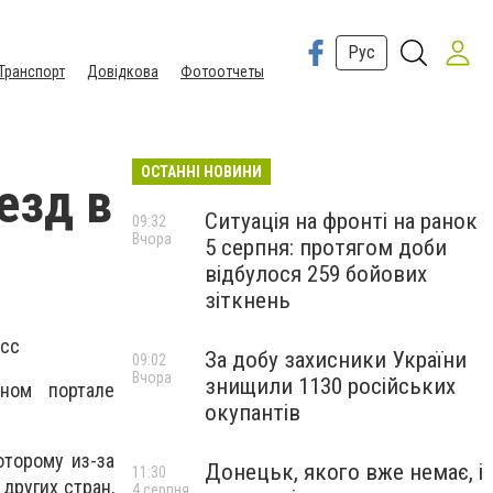
Рус
Транспорт
Довідкова
Фотоотчеты
ОСТАННІ НОВИНИ
езд в
Ситуація на фронті на ранок
09:32
Вчора
5 серпня: протягом доби
відбулося 259 бойових
зіткнень
асс
За добу захисники України
09:02
Вчора
знищили 1130 російських
ном портале
окупантів
оторому из-за
Донецьк, якого вже немає, і
11:30
других стран,
4 серпня