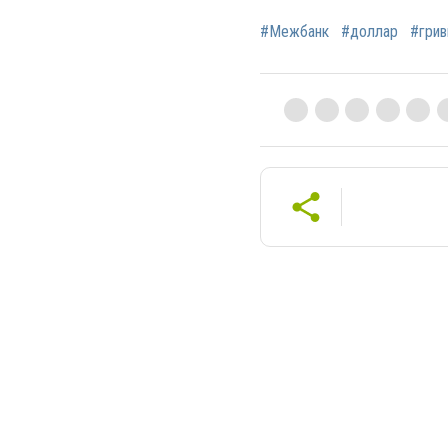
#Межбанк
#доллар
#грив