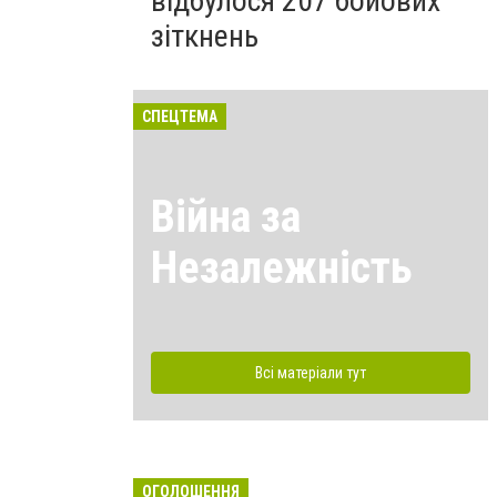
відбулося 207 бойових
зіткнень
СПЕЦТЕМА
Війна за
Незалежність
Всі матеріали тут
ОГОЛОШЕННЯ