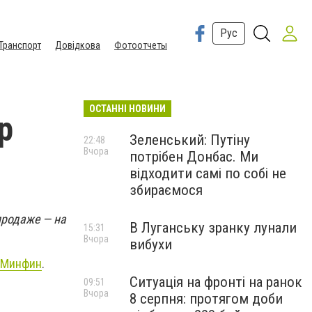
Рус
Транспорт
Довідкова
Фотоотчеты
ОСТАННІ НОВИНИ
р
Зеленський: Путіну
22:48
Вчора
потрібен Донбас. Ми
відходити самі по собі не
збираємося
продаже — на
В Луганську зранку лунали
15:31
Вчора
вибухи
Минфин
.
Ситуація на фронті на ранок
09:51
Вчора
8 серпня: протягом доби