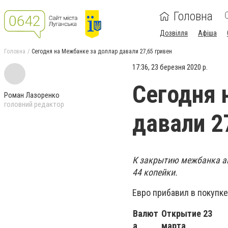
Головна
Дозвілля
Афіша
Головна
Сегодня на Межбанке за доллар давали 27,65 гривен
17:36, 23 березня 2020 р.
Сегодня 
Роман Лазоренко
головний редактор
давали 2
К закрытию межбанка ам
44 копейки.
Евро прибавил в покупке
Валют
Открытие 23
а
марта