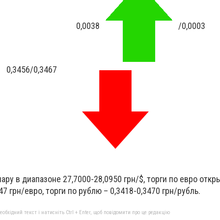
0,0038
/0,0003
0,3456
/
0,3467
ару в диапазоне 27,7000-28,0950 грн/$, торги по евро откр
7 грн/евро, торги по рублю – 0,3418-0,3470 грн/рубль.
бхідний текст і натисніть Ctrl + Enter, щоб повідомити про це редакцію