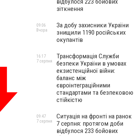
відбулося 223 бойових
зіткнення
За добу захисники України
09:06
Вчора
знищили 1190 російських
окупантів
Трансформація Служби
16:17
7 серпня
безпеки України в умовах
екзистенційної війни:
баланс між
євроінтеграційними
стандартами та безпековою
стійкістю
Ситуація на фронті на ранок
09:47
7 серпня
7 серпня: протягом доби
відбулося 233 бойових