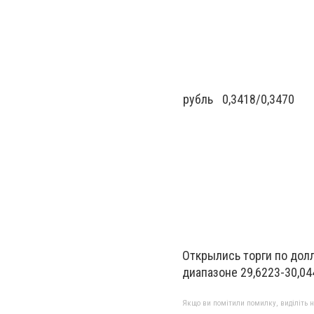
рубль
0,3418
/
0,3470
Открылись торги по долл
диапазоне 29,6223-30,044
Якщо ви помітили помилку, виділіть нео