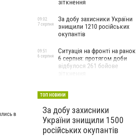
зіткнення
За добу захисники України
09:02
7 серпня
знищили 1210 російських
окупантів
Ситуація на фронті на ранок
09:51
6 серпня
6 серпня: протягом доби
відбулося 261 бойове
зіткнення
ТОП НОВИНИ
За добу захисники
ылись в
України знищили 1500
російських окупантів