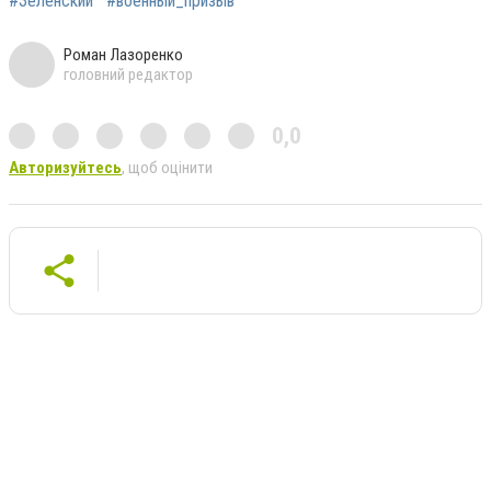
#Зеленский
#военный_призыв
Роман Лазоренко
головний редактор
0,0
Авторизуйтесь
, щоб оцінити