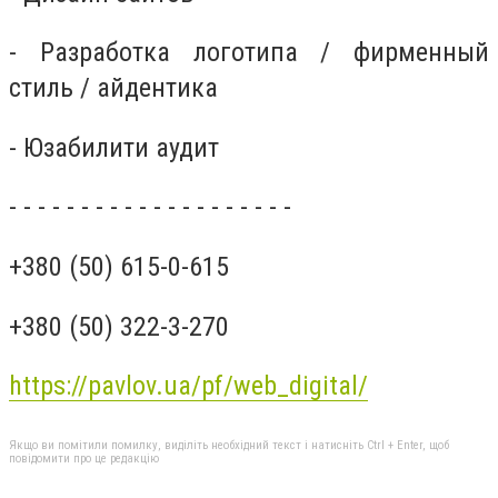
- Разработка логотипа / фирменный
стиль / айдентика
- Юзабилити аудит
- - - - - - - - - - - - - - - - - - - -
+380 (50) 615-0-615
+380 (50) 322-3-270
https://pavlov.ua/pf/web_digital/
Якщо ви помітили помилку, виділіть необхідний текст і натисніть Ctrl + Enter, щоб
повідомити про це редакцію