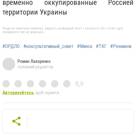
временно оккупированные Россией
территории Украины
Якщо ви помітили помилку, виділіть необхідний текст і натисніть Ctrl + Enter, щоб
повідомити про це редакцію
#ОРДЛО
#консультативный_совет
#Минск
#ТКГ
#Резников
Роман Лазоренко
головний редактор
0,0
Авторизуйтесь
, щоб оцінити